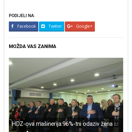
PODIJELI NA:
Facebook
Twitter
Google+
MOŽDA VAS ZANIMA
ima slobodne knjižnice-kućice za knjige
HDZ-ova mašinerija:96%-tni odaziv žena na izbornu skupštinu
B