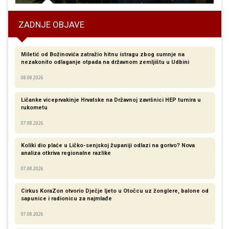
ZADNJE OBJAVE
Miletić od Božinovića zatražio hitnu istragu zbog sumnje na
nezakonito odlaganje otpada na državnom zemljištu u Udbini
08.08.2026
Ličanke viceprvakinje Hrvatske na Državnoj završnici HEP turnira u
rukometu
07.08.2026
Koliki dio plaće u Ličko-senjskoj županiji odlazi na gorivo? Nova
analiza otkriva regionalne razlike​
07.08.2026
Cirkus KoraZon otvorio Dječje ljeto u Otočcu uz žonglere, balone od
sapunice i radionicu za najmlađe
07.08.2026