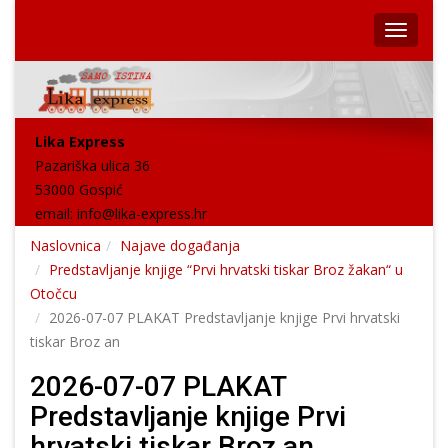
Lika Express
Pazariška ulica 36
53000 Gospić
email:
info@lika-express.hr
Naslovnica
Najave događanja
Predstavljanje knjige “Prvi hrvatski tiskar Broz žakan“ u
Otočcu
2026-07-07 PLAKAT Predstavljanje knjige Prvi hrvatski
tiskar Broz an
2026-07-07 PLAKAT
Predstavljanje knjige Prvi
hrvatski tiskar Broz an