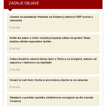
ZADNJE OBJAVE
Ličanke viceprvakinje Hrvatske na Državnoj završnici HEP turnira u
rukometu
07.08.2026
Koliki dio plaće u Ličko-senjskoj županiji odlazi na gorivo? Nova
analiza otkriva regionalne razlike​
07.08.2026
Cirkus KoraZon otvorio Dječje ljeto u Otočcu uz žonglere, balone od
sapunice i radionicu za najmlađe
07.08.2026
Gospić je naš dom: Dosta je procedura, vrijeme je za sanaciju
07.08.2026
Obavijest o prekidu opskrbe električnom energijom za dio naselja
Cesarica