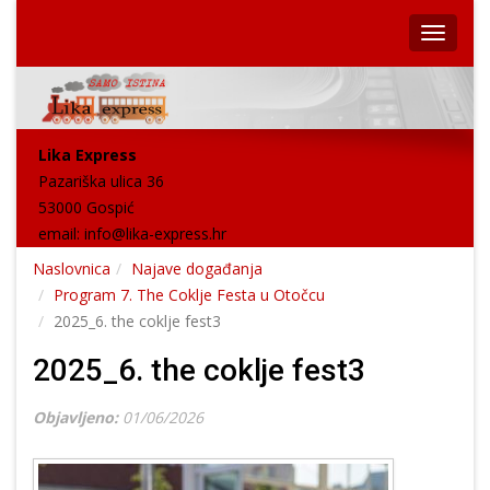
Lika Express
Pazariška ulica 36
53000 Gospić
email:
info@lika-express.hr
Naslovnica
Najave događanja
Program 7. The Coklje Festa u Otočcu
2025_6. the coklje fest3
2025_6. the coklje fest3
Objavljeno:
01/06/2026