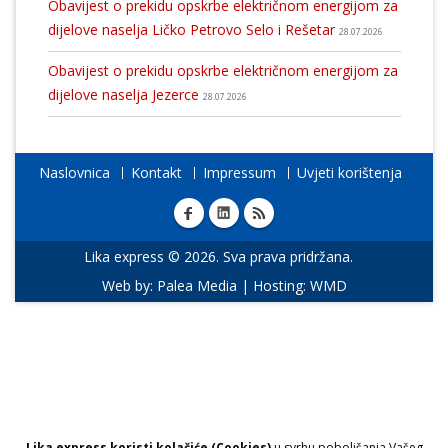
Obavijest o prekidu opskrbe električnom energijom za
dijelove naselja Ličko Petrovo Selo i Rešetar
28.07.2026
Obavijest o prekidu opskrbe električnom energijom za
dijelove naselja Jezerce
28.07.2026
Naslovnica
Kontakt
Impressum
Uvjeti korištenja
Lika express © 2026. Sva prava pridržana.
Web by:
Palea Media
| Hosting:
WMD
Lika express koristi kolačiće (Cookies)
u svrhu poboljšanja Vašeg