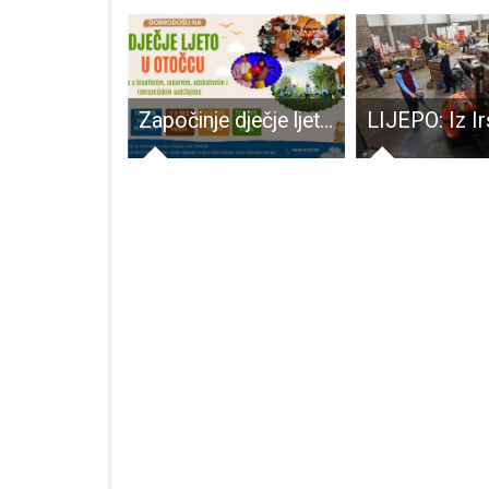
HGSS na terenu tražio osobu koja se bez objašnjenja vratila
Započinje dječje ljeto u Otočcu