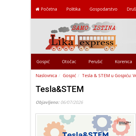
Početna
Politika
Gospodarstvo
Druš
Gospić
Otočac
Perušić
Korenica
Naslovnica
Gospić
Tesla & STEM u Gospiću: V
Tesla&STEM
Objavljeno:
06/07/2026