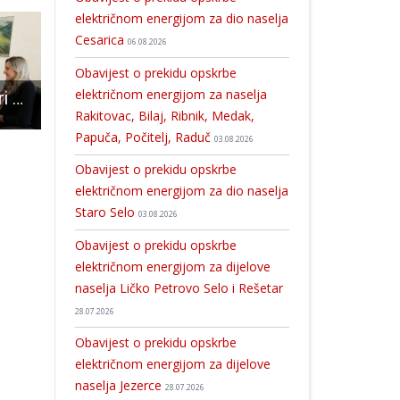
električnom energijom za dio naselja
Cesarica
06.08.2026
Obavijest o prekidu opskrbe
električnom energijom za naselja
Potpisani Ugovori za izgradnju višenamjenskog igrališta u Švici, vrijednosti 972.220 kuna
Poziv na izložbu „Rewilding Velebit – fotografije divljine“ u Rijeci
Dvojac iz Gospića krivotvorio znakove za otkaz drva
Rakitovac, Bilaj, Ribnik, Medak,
Papuča, Počitelj, Raduč
03.08.2026
Obavijest o prekidu opskrbe
električnom energijom za dio naselja
Staro Selo
03.08.2026
Obavijest o prekidu opskrbe
električnom energijom za dijelove
naselja Ličko Petrovo Selo i Rešetar
28.07.2026
Obavijest o prekidu opskrbe
električnom energijom za dijelove
naselja Jezerce
28.07.2026