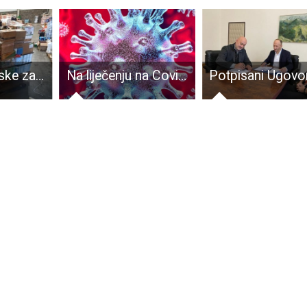
LIJEPO: Iz Irske za Baniju stiže kamion humanitarne pomoći
Na liječenju na Covid odjelu Opće bolnice Gospić trenutno se nalazi 29 osoba