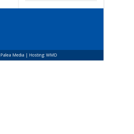
:
Palea Media
| Hosting:
WMD