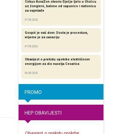
Cirkus KoraZon otvorio Dječje ljeto u Otočcu
uz žonglere, balone od sapunice i radionicu
za najmlađe
07.08.2026
Gospić je naš dom: Dosta je procedura,
vrijeme je za sanaciju
07.08.2026
Obavijest o prekidu opskrbe električnom
energijom za dio naselja Cesarica
06.08.2026
PROMO
HEP OBAVIJESTI
Obavijest o prekidu opskrbe