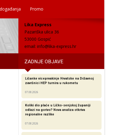
 događanja
Promo
Lika Express
Pazariška ulica 36
53000 Gospić
email:
info@lika-express.hr
ZADNJE OBJAVE
Ličanke viceprvakinje Hrvatske na Državnoj
završnici HEP turnira u rukometu
07.08.2026
Koliki dio plaće u Ličko-senjskoj županiji
odlazi na gorivo? Nova analiza otkriva
regionalne razlike​
07.08.2026