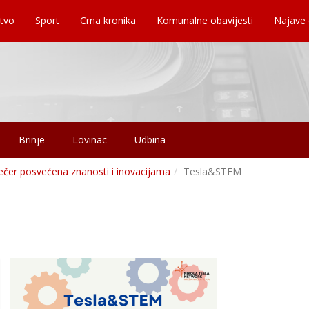
tvo
Sport
Crna kronika
Komunalne obavijesti
Najave
Brinje
Lovinac
Udbina
ečer posvećena znanosti i inovacijama
Tesla&STEM