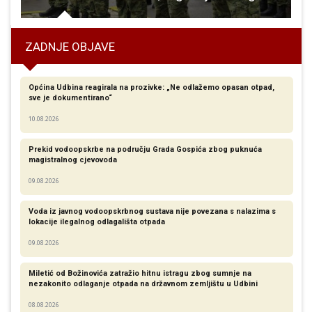
ZADNJE OBJAVE
Općina Udbina reagirala na prozivke: „Ne odlažemo opasan otpad,
sve je dokumentirano“
10.08.2026
Prekid vodoopskrbe na području Grada Gospića zbog puknuća
magistralnog cjevovoda
09.08.2026
Voda iz javnog vodoopskrbnog sustava nije povezana s nalazima s
lokacije ilegalnog odlagališta otpada
09.08.2026
Miletić od Božinovića zatražio hitnu istragu zbog sumnje na
nezakonito odlaganje otpada na državnom zemljištu u Udbini
08.08.2026