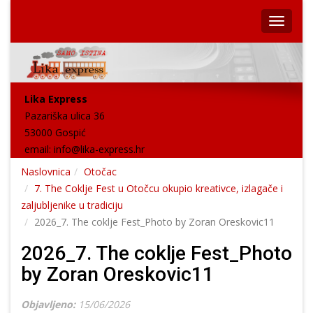
Lika Express
Pazariška ulica 36
53000 Gospić
email:
info@lika-express.hr
Naslovnica
Otočac
7. The Coklje Fest u Otočcu okupio kreativce, izlagače i
zaljubljenike u tradiciju
2026_7. The coklje Fest_Photo by Zoran Oreskovic11
2026_7. The coklje Fest_Photo
by Zoran Oreskovic11
Objavljeno:
15/06/2026