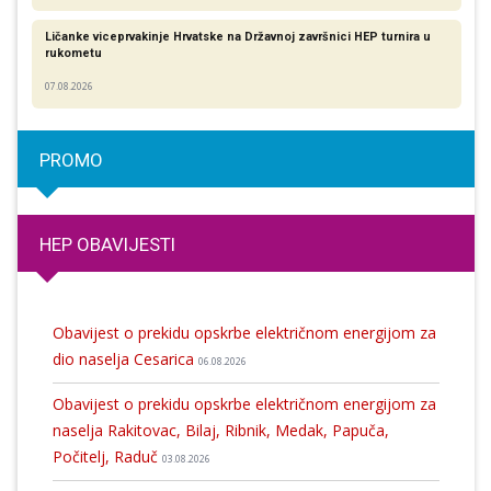
Ličanke viceprvakinje Hrvatske na Državnoj završnici HEP turnira u
rukometu
07.08.2026
PROMO
HEP OBAVIJESTI
Obavijest o prekidu opskrbe električnom energijom za
dio naselja Cesarica
06.08.2026
Obavijest o prekidu opskrbe električnom energijom za
naselja Rakitovac, Bilaj, Ribnik, Medak, Papuča,
Počitelj, Raduč
03.08.2026