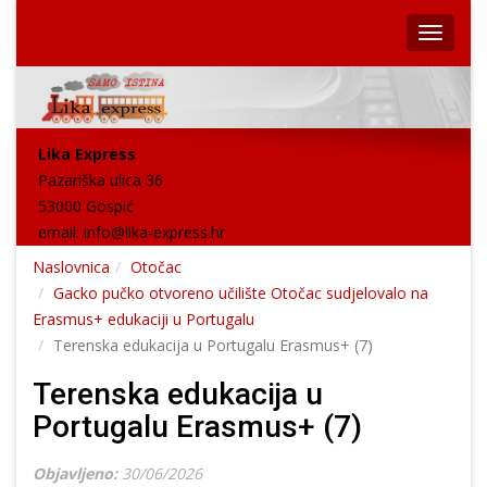
Lika Express
Pazariška ulica 36
53000 Gospić
email:
info@lika-express.hr
Naslovnica
Otočac
Gacko pučko otvoreno učilište Otočac sudjelovalo na
Erasmus+ edukaciji u Portugalu
Terenska edukacija u Portugalu Erasmus+ (7)
Terenska edukacija u
Portugalu Erasmus+ (7)
Objavljeno:
30/06/2026