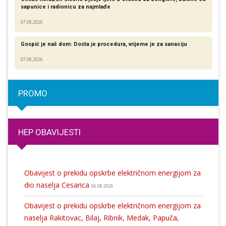
sapunice i radionicu za najmlađe
07.08.2026
Gospić je naš dom: Dosta je procedura, vrijeme je za sanaciju
07.08.2026
PROMO
HEP OBAVIJESTI
Obavijest o prekidu opskrbe električnom energijom za
dio naselja Cesarica
06.08.2026
Obavijest o prekidu opskrbe električnom energijom za
naselja Rakitovac, Bilaj, Ribnik, Medak, Papuča,