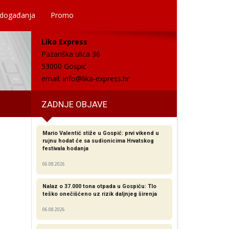
 događanja
Promo
Lika Express
Pazariška ulica 36
53000 Gospić
email:
info@lika-express.hr
ZADNJE OBJAVE
Mario Valentić stiže u Gospić: prvi vikend u
rujnu hodat će sa sudionicima Hrvatskog
festivala hodanja
06.08.2026
Nalaz o 37.000 tona otpada u Gospiću: Tlo
teško onečišćeno uz rizik daljnjeg širenja
06.08.2026