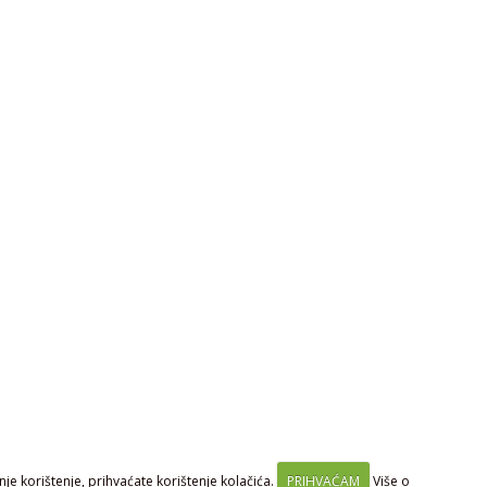
je korištenje, prihvaćate korištenje kolačića.
PRIHVAĆAM
Više o