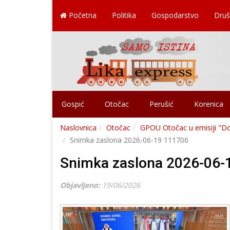
Početna
Politika
Gospodarstvo
Druš
Gospić
Otočac
Perušić
Korenica
Naslovnica
Otočac
GPOU Otočac u emisiji "Dob
Snimka zaslona 2026-06-19 111706
Snimka zaslona 2026-06-
Objavljeno:
19/06/2026