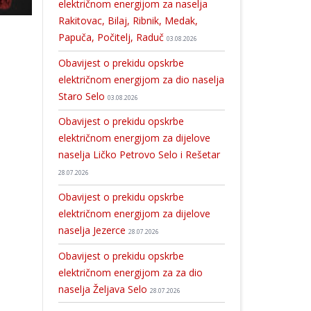
električnom energijom za naselja
Rakitovac, Bilaj, Ribnik, Medak,
Papuča, Počitelj, Raduč
03.08.2026
Obavijest o prekidu opskrbe
električnom energijom za dio naselja
Staro Selo
03.08.2026
Obavijest o prekidu opskrbe
električnom energijom za dijelove
naselja Ličko Petrovo Selo i Rešetar
28.07.2026
Obavijest o prekidu opskrbe
električnom energijom za dijelove
naselja Jezerce
28.07.2026
Obavijest o prekidu opskrbe
električnom energijom za za dio
naselja Željava Selo
28.07.2026