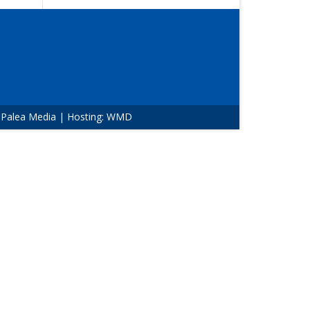
:
Palea Media
| Hosting:
WMD