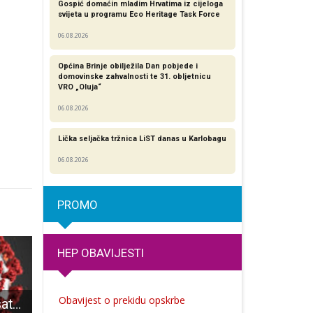
Gospić domaćin mladim Hrvatima iz cijeloga
svijeta u programu Eco Heritage Task Force
06.08.2026
Općina Brinje obilježila Dan pobjede i
domovinske zahvalnosti te 31. obljetnicu
VRO „Oluja“
06.08.2026
Lička seljačka tržnica LiST danas u Karlobagu
06.08.2026
PROMO
HEP OBAVIJESTI
Obavijest o prekidu opskrbe
U posljednja 24 sata četvero novooboljelih i dvoje izliječenih od COVID-19
Volonteri stigli na Grabovaču
7.listopada od 8 do 15 sati bez pitke vode bit će nekoliko 