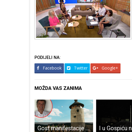
PODIJELI NA:
Facebook
Twitter
Google+
MOŽDA VAS ZANIMA
Dejan Kovač: „Zalagat ću se za produktivnu Hrvatsku!“
Gost manifestacije Legende Plitvičkih Dolina legendarni kuhar Stevo Karapandža!