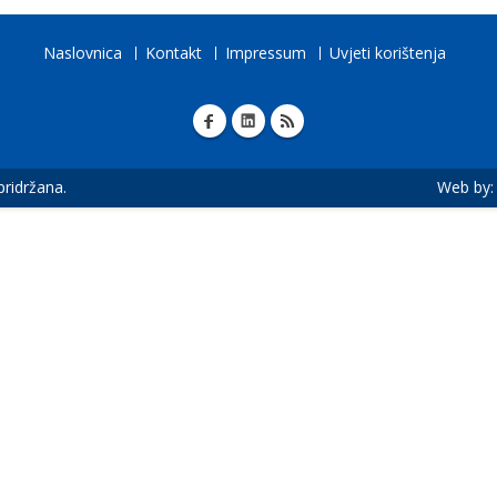
Naslovnica
Kontakt
Impressum
Uvjeti korištenja
 pridržana.
Web by