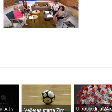
I u Gospiću na sat vremena ugašena svjetla za spas planeta Zemlje!!!
Večeras starta Zimski malonogometni turnir