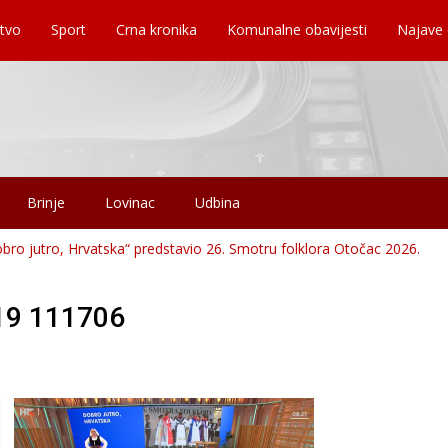
tvo
Sport
Crna kronika
Komunalne obavijesti
Najave
Brinje
Lovinac
Udbina
ro jutro, Hrvatska“ predstavio 26. Smotru folklora Otočac 2026.
19 111706