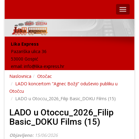
Lika Express
Pazariška ulica 36
53000 Gospić
email:
info@lika-express.hr
Naslovnica
Otočac
LADO koncertom "Agnec Božji“ oduševio publiku u
Otočcu
LADO u Otoccu_2026_Filip Basic_DOKU Films (15)
LADO u Otoccu_2026_Filip
Basic_DOKU Films (15)
Objavljeno:
15/06/2026