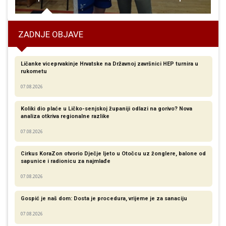
ZADNJE OBJAVE
Ličanke viceprvakinje Hrvatske na Državnoj završnici HEP turnira u
rukometu
07.08.2026
Koliki dio plaće u Ličko-senjskoj županiji odlazi na gorivo? Nova
analiza otkriva regionalne razlike​
07.08.2026
Cirkus KoraZon otvorio Dječje ljeto u Otočcu uz žonglere, balone od
sapunice i radionicu za najmlađe
07.08.2026
Gospić je naš dom: Dosta je procedura, vrijeme je za sanaciju
07.08.2026