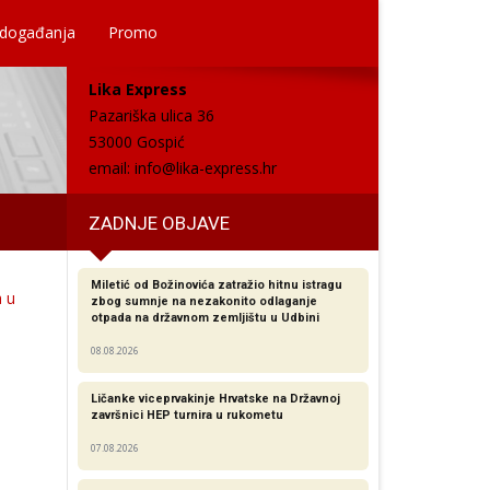
 događanja
Promo
Lika Express
Pazariška ulica 36
53000 Gospić
email:
info@lika-express.hr
ZADNJE OBJAVE
Miletić od Božinovića zatražio hitnu istragu
a u
zbog sumnje na nezakonito odlaganje
otpada na državnom zemljištu u Udbini
08.08.2026
Ličanke viceprvakinje Hrvatske na Državnoj
završnici HEP turnira u rukometu
07.08.2026