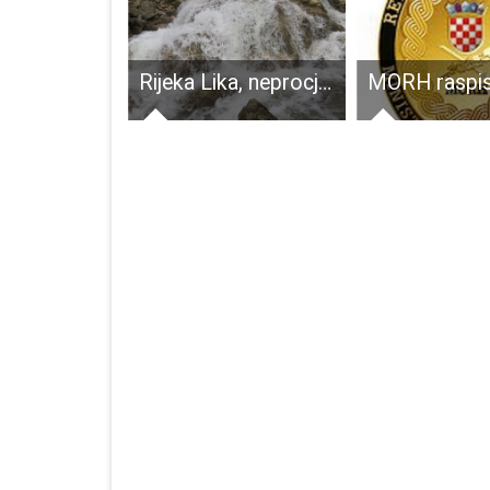
BRAVO: HKUD Široka Kula osvojilo treće mjesto na nacionalnom Susretu folklornih ansambla i izvornih skupina
Rijeka Lika, neprocjenjivi, ali nažalost i neiskorišteni turistički i prirodni adut