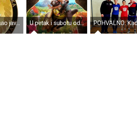
MORH raspisao javni poziv za dodjelu stipendija redovitim studentima iz područja informacijsko-komunikacijskih tehnologija
U petak i subotu od 18 sati u kinu Korzo gledajte animirani film “Zecko koš i tajna Mrkog hrčka”