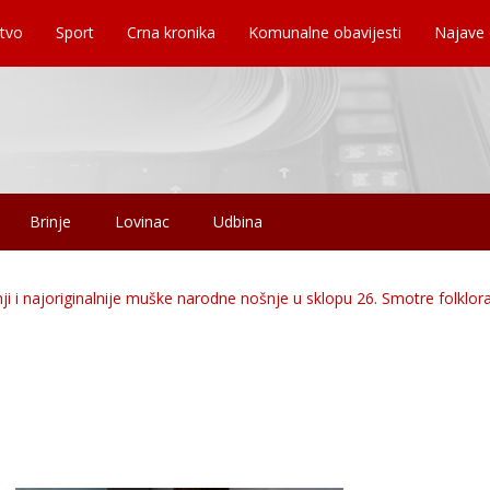
tvo
Sport
Crna kronika
Komunalne obavijesti
Najave
Brinje
Lovinac
Udbina
ji i najoriginalnije muške narodne nošnje u sklopu 26. Smotre folklor