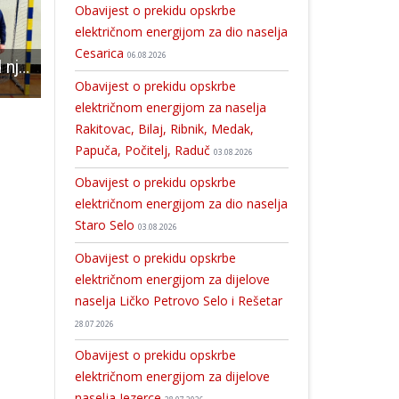
Obavijest o prekidu opskrbe
električnom energijom za dio naselja
Cesarica
06.08.2026
POHVALNO: Kad njih četvero dobije licence RK Gospić imat će čak 9 licenciranih trenera!
Poziv iz Društva Naša djeca
Ličko-senjska županija potpisala ugovor s Hrvatskim vodama radi izrade studija u cilju navodnjav
Obavijest o prekidu opskrbe
električnom energijom za naselja
Rakitovac, Bilaj, Ribnik, Medak,
Papuča, Počitelj, Raduč
03.08.2026
Obavijest o prekidu opskrbe
električnom energijom za dio naselja
Staro Selo
03.08.2026
Obavijest o prekidu opskrbe
električnom energijom za dijelove
naselja Ličko Petrovo Selo i Rešetar
28.07.2026
Obavijest o prekidu opskrbe
električnom energijom za dijelove
naselja Jezerce