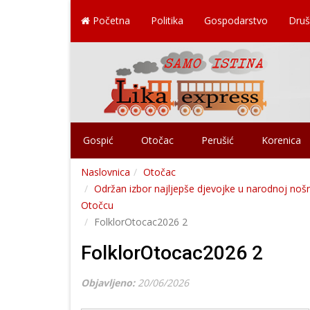
Početna
Politika
Gospodarstvo
Druš
Gospić
Otočac
Perušić
Korenica
Naslovnica
Otočac
Održan izbor najljepše djevojke u narodnoj nošn
Otočcu
FolklorOtocac2026 2
FolklorOtocac2026 2
Objavljeno:
20/06/2026