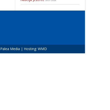
28.07.2026
:
Palea Media
| Hosting:
WMD