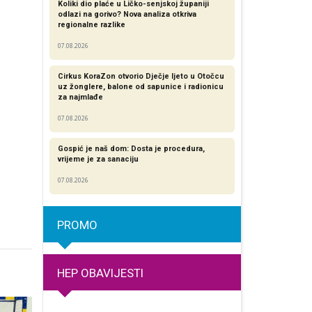
Koliki dio plaće u Ličko-senjskoj županiji
odlazi na gorivo? Nova analiza otkriva
regionalne razlike​
07.08.2026
Cirkus KoraZon otvorio Dječje ljeto u Otočcu
uz žonglere, balone od sapunice i radionicu
za najmlađe
07.08.2026
Gospić je naš dom: Dosta je procedura,
vrijeme je za sanaciju
07.08.2026
PROMO
HEP OBAVIJESTI