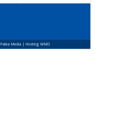
:
Palea Media
| Hosting:
WMD