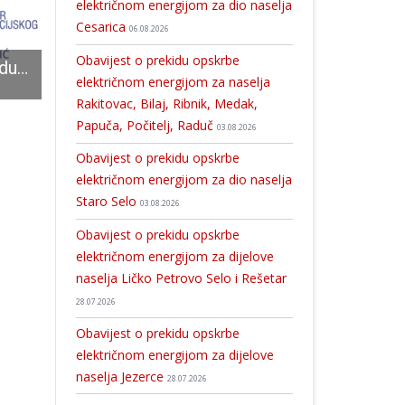
električnom energijom za dio naselja
Cesarica
06.08.2026
Obavijest o prekidu opskrbe
Obavijest o prekidu opskrbe električnom energijom za dio naselja Sveti Rok
Nova ulaganja Vlade RH u Ličko-senjsku županiju: ministar Bačić donio ugovore vrijedne gotovo šest milijuna eura
U nedjelju i u Gospiću obilježavanje Dana sjećanja na žrtvu Vukovara
električnom energijom za naselja
Rakitovac, Bilaj, Ribnik, Medak,
Papuča, Počitelj, Raduč
03.08.2026
Obavijest o prekidu opskrbe
električnom energijom za dio naselja
Staro Selo
03.08.2026
Obavijest o prekidu opskrbe
električnom energijom za dijelove
naselja Ličko Petrovo Selo i Rešetar
28.07.2026
Obavijest o prekidu opskrbe
električnom energijom za dijelove
naselja Jezerce
28.07.2026