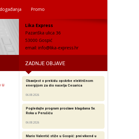
 događanja
Promo
Lika Express
Pazariška ulica 36
53000 Gospić
email:
info@lika-express.hr
ZADNJE OBJAVE
Obavijest o prekidu opskrbe električnom
a u
energijom za dio naselja Cesarica
06.08.2026
Pogledajte program proslave blagdana Sv.
Roka u Perušiću
06.08.2026
Mario Valentić stiže u Gospić: prvi vikend u