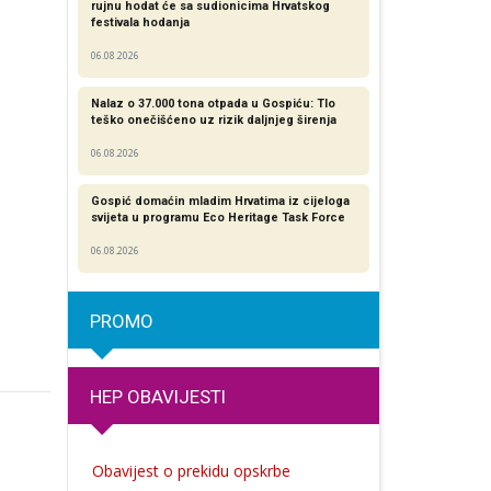
rujnu hodat će sa sudionicima Hrvatskog
festivala hodanja
06.08.2026
Nalaz o 37.000 tona otpada u Gospiću: Tlo
teško onečišćeno uz rizik daljnjeg širenja
06.08.2026
Gospić domaćin mladim Hrvatima iz cijeloga
svijeta u programu Eco Heritage Task Force
06.08.2026
PROMO
HEP OBAVIJESTI
Obavijest o prekidu opskrbe