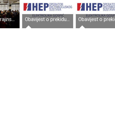
Prekrasna ukrajinsko-hrvatska priča iz srca Like
Obavijest o prekidu opskrbe električnom energijom za dio grada Gospića