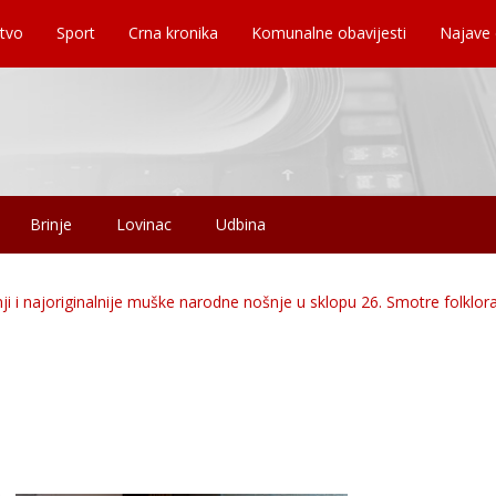
tvo
Sport
Crna kronika
Komunalne obavijesti
Najave
Brinje
Lovinac
Udbina
ji i najoriginalnije muške narodne nošnje u sklopu 26. Smotre folklor