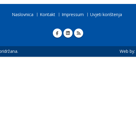
Naslovnica
Kontakt
Impressum
Uvjeti korištenja
 pridržana.
Web by