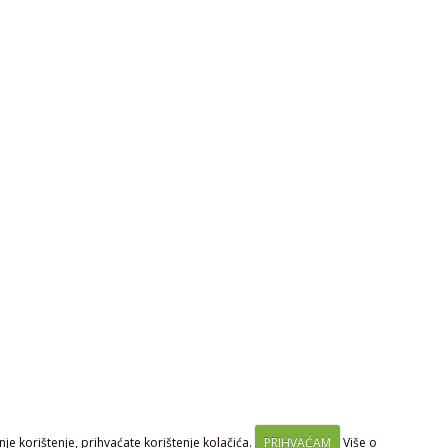
je korištenje, prihvaćate korištenje kolačića.
PRIHVAĆAM
Više o