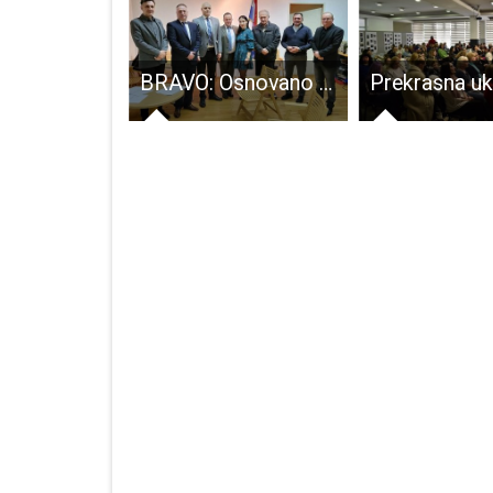
Općini Lovinac 129.600 kuna za uređenje i opremanje igralište dječjeg vrtića
BRAVO: Osnovano Znanstveno i kulturno društvo Kosinj