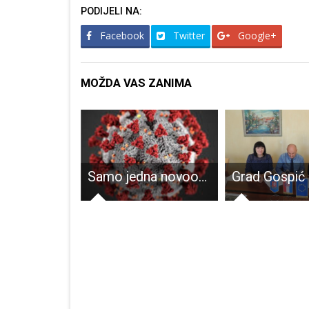
PODIJELI NA:
Facebook
Twitter
Google+
MOŽDA VAS ZANIMA
Ličani se u dobrom broju odazvali na akciju Zaklade svoje Ličanke!!!
Samo jedna novooboljela osoba od COVID-19 u Ličko-senjskoj županiji