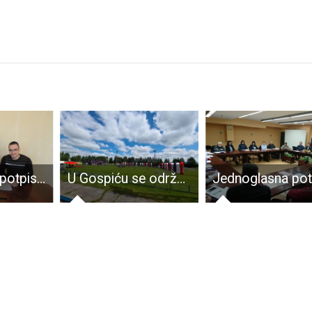
Grad Gospić potpisao još jedan vrijedan ugovor o dodjeli bespovratnih sredstava. Za energetsku obnovu škole u Ličkom Osiku vrijednu oko 5 milijuna kuna, dvije petine daje EU, ostatak Grad Gospić
U Gospiću se održavaju Sportske igre mladih