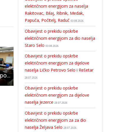
električnom energijom za naselja
Rakitovac, Bilaj, Ribnik, Medak,
Papuča, Počitelj, Raduč
03.08.2026
Obavijest o prekidu opskrbe
električnom energijom za dio naselja
Staro Selo
03.08.2026
Obavijest o prekidu opskrbe
električnom energijom za dijelove
naselja Ličko Petrovo Selo i Rešetar
Jednoglasna potpora Županijskog partnerskog vijeća projektima
Snijeg i vjetar zaustavili promet, u Gospiću organiziran prihvat za putnike
Elektrolika poziva- sami očitavajte svoja bro
28.07.2026
Obavijest o prekidu opskrbe
električnom energijom za dijelove
naselja Jezerce
28.07.2026
Obavijest o prekidu opskrbe
električnom energijom za za dio
naselja Željava Selo
28.07.2026