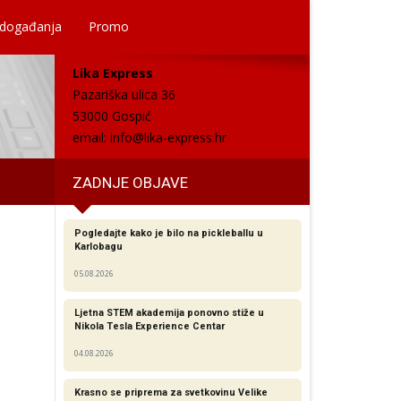
 događanja
Promo
Lika Express
Pazariška ulica 36
53000 Gospić
email:
info@lika-express.hr
ZADNJE OBJAVE
Pogledajte kako je bilo na pickleballu u
Karlobagu
05.08.2026
Ljetna STEM akademija ponovno stiže u
Nikola Tesla Experience Centar
04.08.2026
Krasno se priprema za svetkovinu Velike