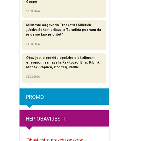
Gospe
04.08.2026
Milinović odgovorio Troskotu i Miletiću:
„Jedva čekam prijavu, a Turudića pozivam da
je uzme kao prioritet”
04.08.2026
Obavijest o prekidu opskrbe električnom
energijom za naselja Rakitovac, Bilaj, Ribnik,
Medak, Papuča, Počitelj, Raduč
03.08.2026
PROMO
HEP OBAVIJESTI
Obavijest o prekidu opskrbe