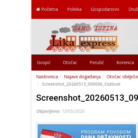
Početna
Politika
Gospodarstvo
Druš
Gospić
Otočac
Perušić
Korenica
Naslovnica
Najave događanja
Otočac obiljež
Screenshot_20260513_090006_Outlook
Screenshot_20260513_09
Objavljeno:
13/05/2026