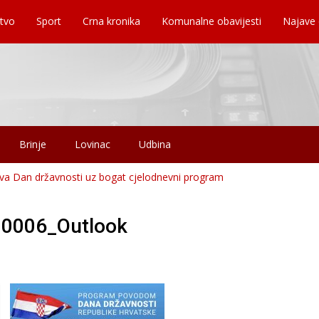
tvo
Sport
Crna kronika
Komunalne obavijesti
Najave
Brinje
Lovinac
Udbina
ava Dan državnosti uz bogat cjelodnevni program
0006_Outlook