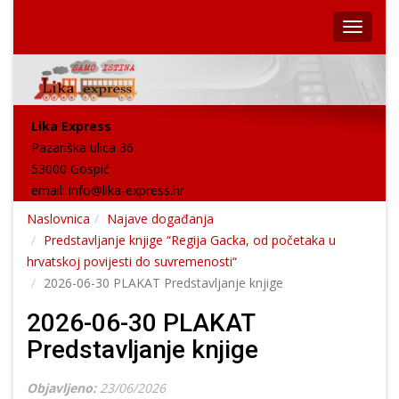
Lika Express
Pazariška ulica 36
53000 Gospić
email:
info@lika-express.hr
Naslovnica
Najave događanja
Predstavljanje knjige “Regija Gacka, od početaka u
hrvatskoj povijesti do suvremenosti“
2026-06-30 PLAKAT Predstavljanje knjige
2026-06-30 PLAKAT
Predstavljanje knjige
Objavljeno:
23/06/2026