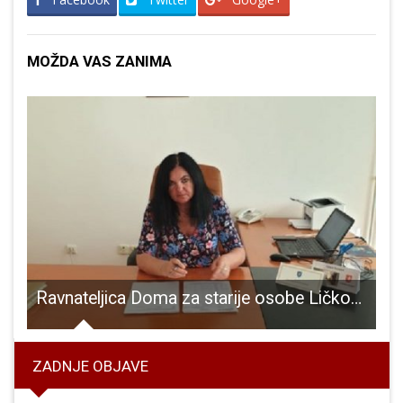
MOŽDA VAS ZANIMA
ljestvici
Ravnateljica Doma za starije osobe Ličko-senjske županije dipl.oec. Ivanka Stilinović o teškom stanju u Domu
O
ZADNJE OBJAVE