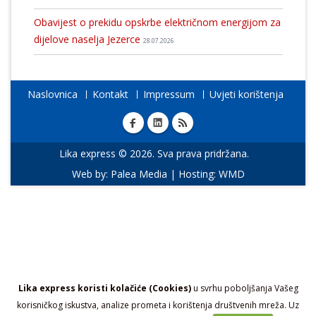
Obavijest o prekidu opskrbe električnom energijom za
dijelove naselja Jezerce
28.07.2026
Naslovnica
Kontakt
Impressum
Uvjeti korištenja
Lika express © 2026. Sva prava pridržana.
Web by:
Palea Media
| Hosting:
WMD
Lika express koristi kolačiće (Cookies)
u svrhu poboljšanja Vašeg
korisničkog iskustva, analize prometa i korištenja društvenih mreža. Uz