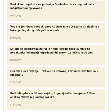
Prekid vodoopskrbe na području Grada Gospića zbog puknuća
magistralnog cjevovoda
09.08.2026
Voda iz javnog vodoopskrbnog sustava nije povezana s nalazima s
lokacije ilegalnog odlagališta otpada
09.08.2026
Miletić od Božinovića zatražio hitnu istragu zbog sumnje na
nezakonito odlaganje otpada na državnom zemljištu u Udbini
08.08.2026
Ličanke viceprvakinje Hrvatske na Državnoj završnici HEP turnira u
rukometu
07.08.2026
Koliki dio plaće u Ličko-senjskoj županiji odlazi na gorivo? Nova
analiza otkriva regionalne razlike​
07.08.2026