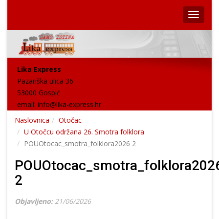
Lika Express
Pazariška ulica 36
53000 Gospić
email:
info@lika-express.hr
Naslovnica
Otočac
U Otočcu održana 26. Smotra folklora
POUOtocac_smotra_folklora2026 2
POUOtocac_smotra_folklora202
2
Objavljeno:
21/06/2026