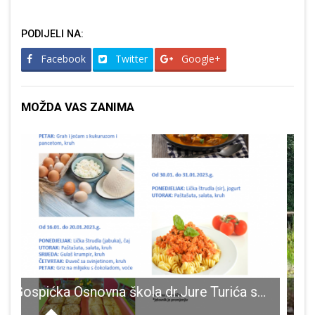
PODIJELI NA:
Facebook
Twitter
Google+
MOŽDA VAS ZANIMA
Otvorena je nova edukativna zona u Pećinskom parku Grabovača