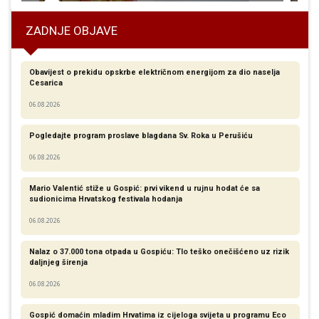
ZADNJE OBJAVE
Obavijest o prekidu opskrbe električnom energijom za dio naselja
Cesarica
06.08.2026
Pogledajte program proslave blagdana Sv. Roka u Perušiću
06.08.2026
Mario Valentić stiže u Gospić: prvi vikend u rujnu hodat će sa
sudionicima Hrvatskog festivala hodanja
06.08.2026
Nalaz o 37.000 tona otpada u Gospiću: Tlo teško onečišćeno uz rizik
daljnjeg širenja
06.08.2026
Gospić domaćin mladim Hrvatima iz cijeloga svijeta u programu Eco