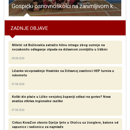
m srpnja nastupa na manifestaciji Eko Etno Gacka u Otočcu
Gospićki osnovnoškolci na zanimljivom košarkaškom natjecanju među 16 najboljih u Hrvatskoj!!!
ZADNJE OBJAVE
Miletić od Božinovića zatražio hitnu istragu zbog sumnje na
nezakonito odlaganje otpada na državnom zemljištu u Udbini
08.08.2026
Ličanke viceprvakinje Hrvatske na Državnoj završnici HEP turnira u
rukometu
07.08.2026
Koliki dio plaće u Ličko-senjskoj županiji odlazi na gorivo? Nova
analiza otkriva regionalne razlike​
07.08.2026
Cirkus KoraZon otvorio Dječje ljeto u Otočcu uz žonglere, balone od
sapunice i radionicu za najmlađe