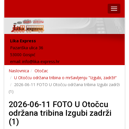
Lika Express
Pazariška ulica 36
53000 Gospić
email:
info@lika-express.hr
Naslovnica
Otočac
U Otočcu održana tribina o mršavljenju "Izgubi, zadrži!“
2026-06-11 FOTO U Otočcu održana tribina Izgubi zadrži
(1)
2026-06-11 FOTO U Otočcu
održana tribina Izgubi zadrži
(1)