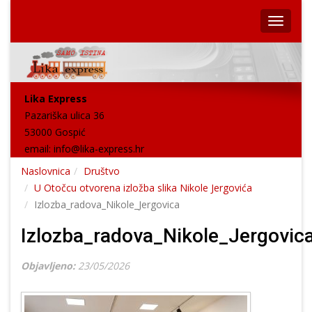
Lika Express
Pazariška ulica 36
53000 Gospić
email:
info@lika-express.hr
Naslovnica
Društvo
U Otočcu otvorena izložba slika Nikole Jergovića
Izlozba_radova_Nikole_Jergovica
Izlozba_radova_Nikole_Jergovic
Objavljeno:
23/05/2026