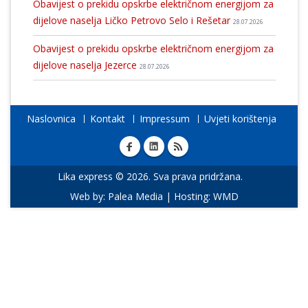
Obavijest o prekidu opskrbe električnom energijom za
dijelove naselja Ličko Petrovo Selo i Rešetar
28.07.2026
Obavijest o prekidu opskrbe električnom energijom za
dijelove naselja Jezerce
28.07.2026
Naslovnica
Kontakt
Impressum
Uvjeti korištenja
Lika express © 2026. Sva prava pridržana.
Web by:
Palea Media
| Hosting:
WMD