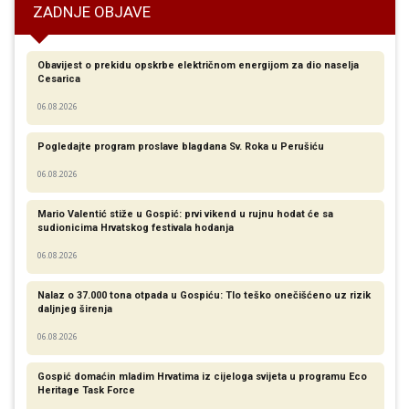
ZADNJE OBJAVE
Obavijest o prekidu opskrbe električnom energijom za dio naselja
Cesarica
06.08.2026
Pogledajte program proslave blagdana Sv. Roka u Perušiću
06.08.2026
Mario Valentić stiže u Gospić: prvi vikend u rujnu hodat će sa
sudionicima Hrvatskog festivala hodanja
06.08.2026
Nalaz o 37.000 tona otpada u Gospiću: Tlo teško onečišćeno uz rizik
daljnjeg širenja
06.08.2026
Gospić domaćin mladim Hrvatima iz cijeloga svijeta u programu Eco
Heritage Task Force