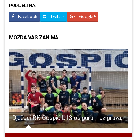
PODIJELI NA:
Facebook
Twitter
Google+
MOŽDA VAS ZANIMA
Republike Hrvatske
Dječaci RK Gospić U13 osigurali razigravanje za završnicu prvenstva Hrvatske