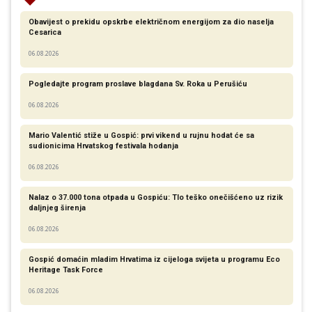
Obavijest o prekidu opskrbe električnom energijom za dio naselja
Cesarica
06.08.2026
Pogledajte program proslave blagdana Sv. Roka u Perušiću
06.08.2026
Mario Valentić stiže u Gospić: prvi vikend u rujnu hodat će sa
sudionicima Hrvatskog festivala hodanja
06.08.2026
Nalaz o 37.000 tona otpada u Gospiću: Tlo teško onečišćeno uz rizik
daljnjeg širenja
06.08.2026
Gospić domaćin mladim Hrvatima iz cijeloga svijeta u programu Eco
Heritage Task Force
06.08.2026