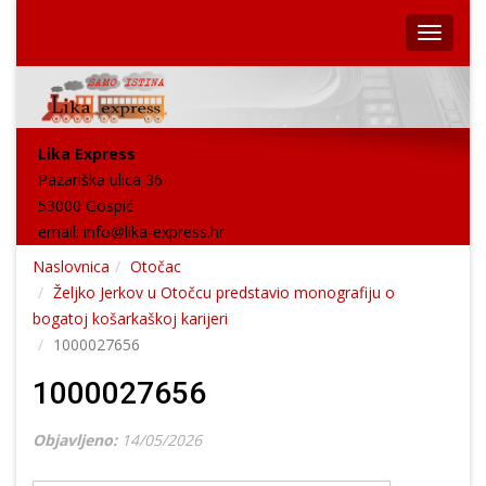
Lika Express
Pazariška ulica 36
53000 Gospić
email:
info@lika-express.hr
Naslovnica
Otočac
Željko Jerkov u Otočcu predstavio monografiju o
bogatoj košarkaškoj karijeri
1000027656
1000027656
Objavljeno:
14/05/2026