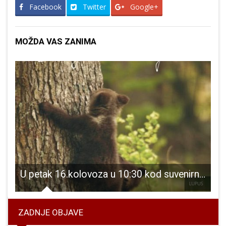
Facebook
Twitter
Google+
MOŽDA VAS ZANIMA
U petak 16.kolovoza u 10:30 kod suvenirnice u Pećinskom parku Grabovača predstavljanje knjige “Tragom medvjeda”
ZADNJE OBJAVE