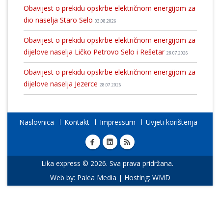
Obavijest o prekidu opskrbe električnom energijom za
dio naselja Staro Selo
03.08.2026
Obavijest o prekidu opskrbe električnom energijom za
dijelove naselja Ličko Petrovo Selo i Rešetar
28.07.2026
Obavijest o prekidu opskrbe električnom energijom za
dijelove naselja Jezerce
28.07.2026
Naslovnica
Kontakt
Impressum
Uvjeti korištenja
Lika express © 2026. Sva prava pridržana.
Web by:
Palea Media
| Hosting:
WMD