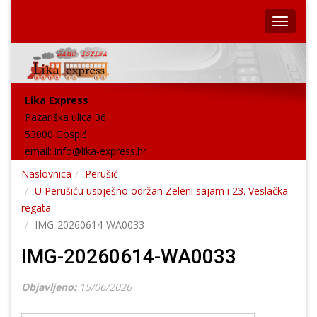
Lika Express
Pazariška ulica 36
53000 Gospić
email:
info@lika-express.hr
Naslovnica
Perušić
U Perušiću uspješno održan Zeleni sajam i 23. Veslačka
regata
IMG-20260614-WA0033
IMG-20260614-WA0033
Objavljeno:
15/06/2026