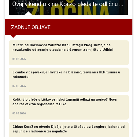
 a već kreće drugi projekt
Ovaj vikend u kinu Korzo gledajte odličnu akcijsku komediju Mjesto zločina
ZADNJE OBJAVE
Miletić od Božinovića zatražio hitnu istragu zbog sumnje na
nezakonito odlaganje otpada na državnom zemljištu u Udbini
08.08.2026
Ličanke viceprvakinje Hrvatske na Državnoj završnici HEP turnira u
rukometu
07.08.2026
Koliki dio plaće u Ličko-senjskoj županiji odlazi na gorivo? Nova
analiza otkriva regionalne razlike​
07.08.2026
Cirkus KoraZon otvorio Dječje ljeto u Otočcu uz žonglere, balone od
sapunice i radionicu za najmlađe