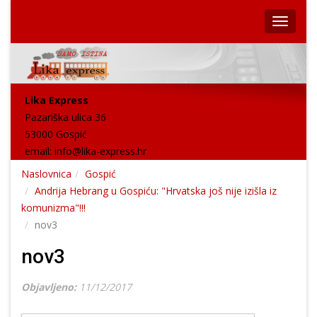
Lika Express
Pazariška ulica 36
53000 Gospić
email:
info@lika-express.hr
Naslovnica
Gospić
Andrija Hebrang u Gospiću: "Hrvatska još nije izišla iz
komunizma"!!!
nov3
nov3
Objavljeno:
11/12/2017