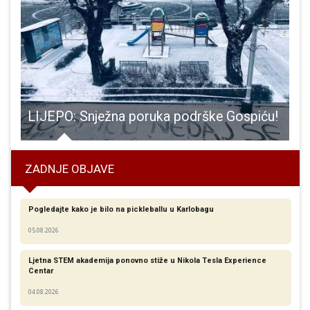
on i njeno “Božićno čudo” u KIC-u Gospić
LIJEPO: Snježna poruka podrške Gospiću!
ZADNJE OBJAVE
Pogledajte kako je bilo na pickleballu u Karlobagu
05.08.2026
Ljetna STEM akademija ponovno stiže u Nikola Tesla Experience
Centar
04.08.2026