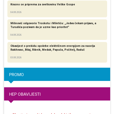
Krasno se priprema za svetkovinu Velike Gospe
04.08.2026
Milinović odgovorio Troskotu i Miletiću: „Jedva čekam prijavu, a
Turudića pozivam da je uzme kao prioritet”
04.08.2026
Obavijest o prekidu opskrbe električnom energijom za naselja
Rakitovac, Bilaj, Ribnik, Medak, Papuča, Počitelj, Raduč
03.08.2026
PROMO
HEP OBAVIJESTI