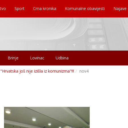
tvo
Sport
Crna kronika
Komunalne obavijesti
Najave
Brinje
Lovinac
Udbina
Hrvatska još nije izišla iz komunizma"!!!
nov4