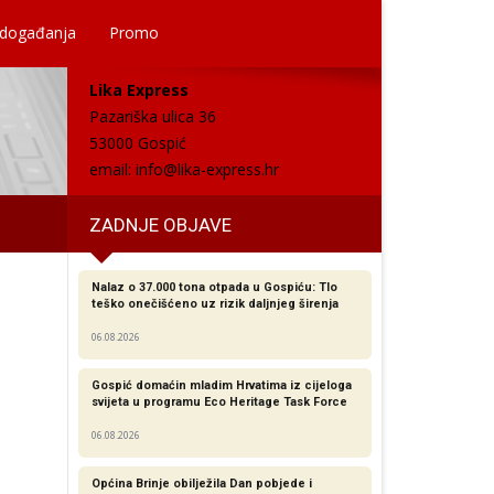
 događanja
Promo
Lika Express
Pazariška ulica 36
53000 Gospić
email:
info@lika-express.hr
ZADNJE OBJAVE
Nalaz o 37.000 tona otpada u Gospiću: Tlo
teško onečišćeno uz rizik daljnjeg širenja
06.08.2026
Gospić domaćin mladim Hrvatima iz cijeloga
svijeta u programu Eco Heritage Task Force
06.08.2026
Općina Brinje obilježila Dan pobjede i