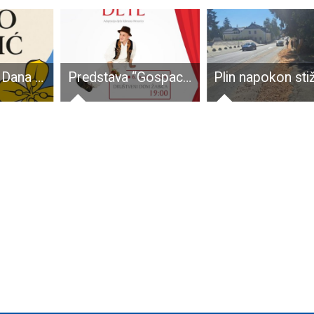
Obilježavanje Dana Ličko-senjske županije uz svečani program i veliki koncert Tihe Orlića
Predstava “Gospacko dete” u petak 6.prosinca od 19 sati u Žabici