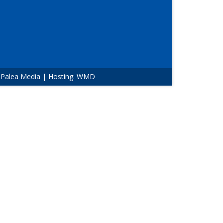
:
Palea Media
| Hosting:
WMD