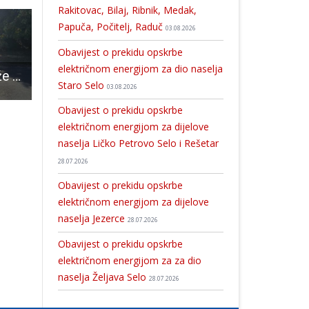
Rakitovac, Bilaj, Ribnik, Medak,
Papuča, Počitelj, Raduč
03.08.2026
Obavijest o prekidu opskrbe
električnom energijom za dio naselja
Plin napokon stiže u Gospić
Gospić domaćin prvenstva Hrvatske u hrvanju grčko-rimskim načinom za seniore
Današnje sanjkanje u središtu Gospića bilo je super, tako može 
Staro Selo
03.08.2026
Obavijest o prekidu opskrbe
električnom energijom za dijelove
naselja Ličko Petrovo Selo i Rešetar
28.07.2026
Obavijest o prekidu opskrbe
električnom energijom za dijelove
naselja Jezerce
28.07.2026
Obavijest o prekidu opskrbe
električnom energijom za za dio
naselja Željava Selo
28.07.2026