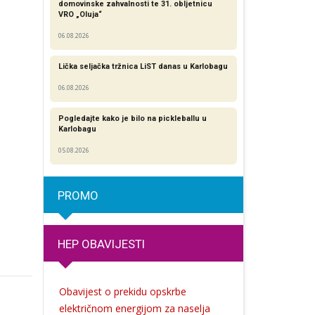
domovinske zahvalnosti te 31. obljetnicu
VRO „Oluja“
06.08.2026
Lička seljačka tržnica LiST danas u Karlobagu
06.08.2026
Pogledajte kako je bilo na pickleballu u
Karlobagu
05.08.2026
PROMO
HEP OBAVIJESTI
Obavijest o prekidu opskrbe
električnom energijom za naselja