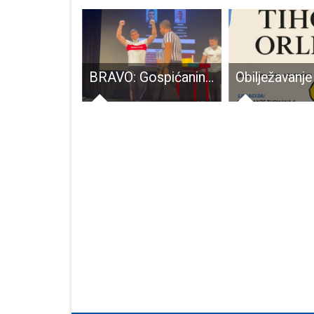
Prof.Milan Štimac, čak 30 godina direktor i ravnatelj škola!!!
BRAVO: Gospićanin Rino Mašić juniorski europski prvak u obaranju na lijevu ruku!!!