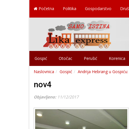
Početna
Politika
Gospodarstvo
Druš
Gospić
Otočac
Perušić
Korenica
Naslovnica
Gospić
Andrija Hebrang u Gospiću: "
nov4
Objavljeno:
11/12/2017