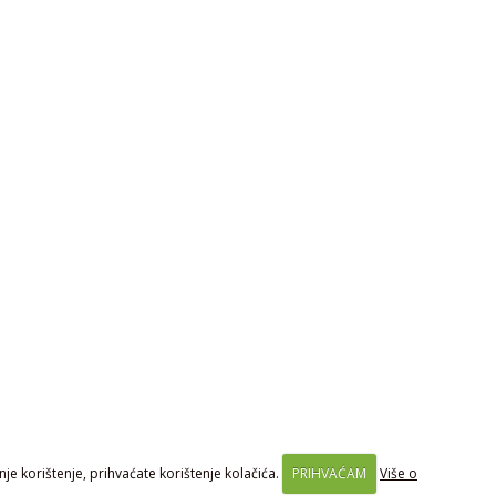
je korištenje, prihvaćate korištenje kolačića.
PRIHVAĆAM
Više o