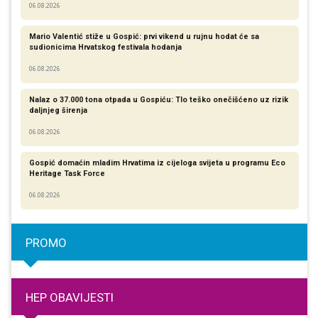
06.08.2026
Mario Valentić stiže u Gospić: prvi vikend u rujnu hodat će sa
sudionicima Hrvatskog festivala hodanja
06.08.2026
Nalaz o 37.000 tona otpada u Gospiću: Tlo teško onečišćeno uz rizik
daljnjeg širenja
06.08.2026
Gospić domaćin mladim Hrvatima iz cijeloga svijeta u programu Eco
Heritage Task Force
06.08.2026
PROMO
HEP OBAVIJESTI