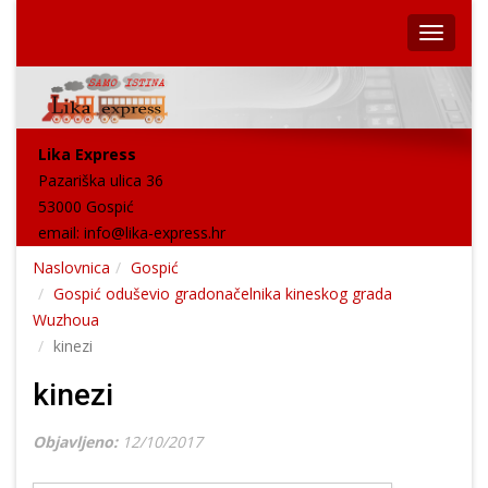
Lika Express
Pazariška ulica 36
53000 Gospić
email:
info@lika-express.hr
Naslovnica
Gospić
Gospić oduševio gradonačelnika kineskog grada
Wuzhoua
kinezi
kinezi
Objavljeno:
12/10/2017