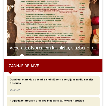
c
Večeras, otvorenjem klizališta, službeno počinje manifestacija “Prosinac u Gospiću”
ZADNJE OBJAVE
Obavijest o prekidu opskrbe električnom energijom za dio naselja
Cesarica
06.08.2026
Pogledajte program proslave blagdana Sv. Roka u Perušiću