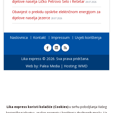
dijelove naselja Ličko Petrovo Selo i Rešetar
28.07.2026
Obavijest o prekidu opskrbe električnom energijom za
dijelove naselja Jezerce
28.07.2026
Naslovnica
Kontakt
Impressum
Uvjeti korištenja
Lika express © 2026. Sva prava pridržana.
Web by:
Palea Media
| Hosting:
WMD
Lika express koristi kolačiće (Cookies)
u svrhu poboljšanja Vašeg
korisničkog iskustva, analize prometa i korištenja društvenih mreža. Uz