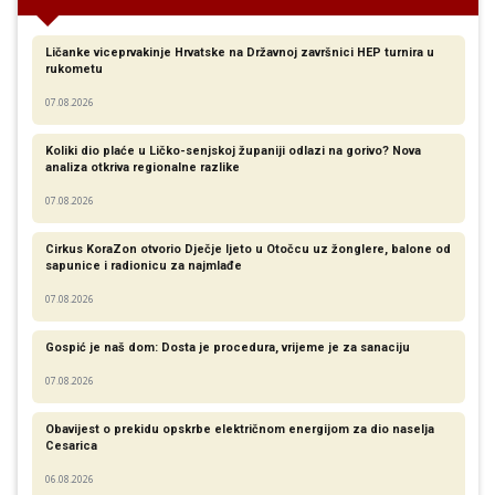
Ličanke viceprvakinje Hrvatske na Državnoj završnici HEP turnira u
rukometu
07.08.2026
Koliki dio plaće u Ličko-senjskoj županiji odlazi na gorivo? Nova
analiza otkriva regionalne razlike​
07.08.2026
Cirkus KoraZon otvorio Dječje ljeto u Otočcu uz žonglere, balone od
sapunice i radionicu za najmlađe
07.08.2026
Gospić je naš dom: Dosta je procedura, vrijeme je za sanaciju
07.08.2026
Obavijest o prekidu opskrbe električnom energijom za dio naselja
Cesarica
06.08.2026