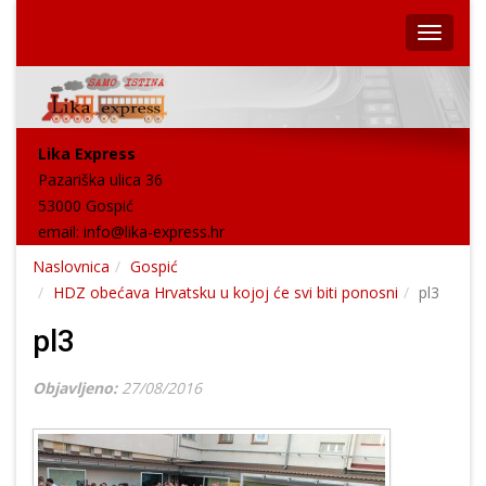
Lika Express
Pazariška ulica 36
53000 Gospić
email:
info@lika-express.hr
Naslovnica
Gospić
HDZ obećava Hrvatsku u kojoj će svi biti ponosni
pl3
pl3
Objavljeno:
27/08/2016