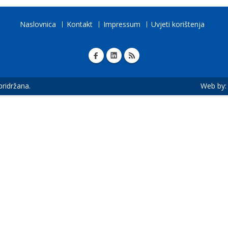
Naslovnica
Kontakt
Impressum
Uvjeti korištenja
 pridržana.
Web by