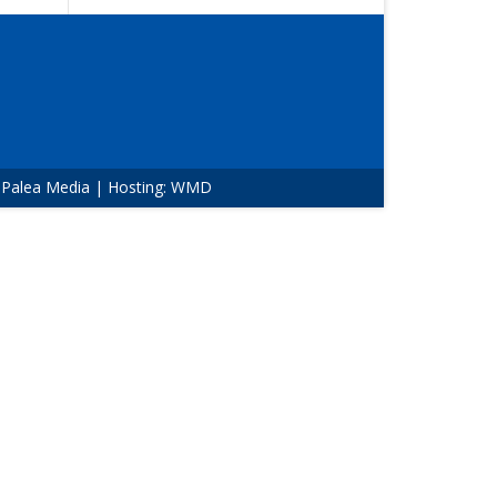
:
Palea Media
| Hosting:
WMD