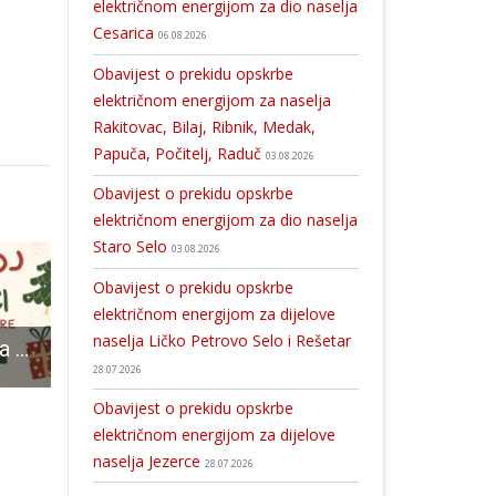
električnom energijom za dio naselja
Cesarica
06.08.2026
Obavijest o prekidu opskrbe
električnom energijom za naselja
Rakitovac, Bilaj, Ribnik, Medak,
Papuča, Počitelj, Raduč
03.08.2026
Obavijest o prekidu opskrbe
električnom energijom za dio naselja
Staro Selo
03.08.2026
Obavijest o prekidu opskrbe
električnom energijom za dijelove
naselja Ličko Petrovo Selo i Rešetar
Božićna igraonica u novaljskoj knjižnici: druženje, smijeh i zajedništvo uoči blagdana
U Samostalnoj narodnoj knjižnici završnica Mjeseca hrvatske knjige
Novi stanovnik Velebita – ris Pino je dobio
28.07.2026
Obavijest o prekidu opskrbe
električnom energijom za dijelove
naselja Jezerce
28.07.2026