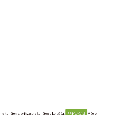
je korištenje, prihvaćate korištenje kolačića.
PRIHVAĆAM
Više o