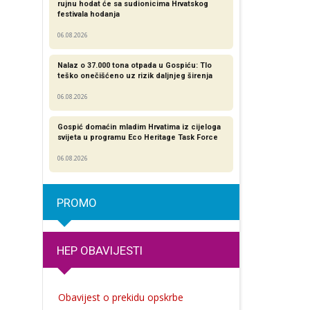
rujnu hodat će sa sudionicima Hrvatskog
festivala hodanja
06.08.2026
Nalaz o 37.000 tona otpada u Gospiću: Tlo
teško onečišćeno uz rizik daljnjeg širenja
06.08.2026
Gospić domaćin mladim Hrvatima iz cijeloga
svijeta u programu Eco Heritage Task Force
06.08.2026
PROMO
HEP OBAVIJESTI
Obavijest o prekidu opskrbe