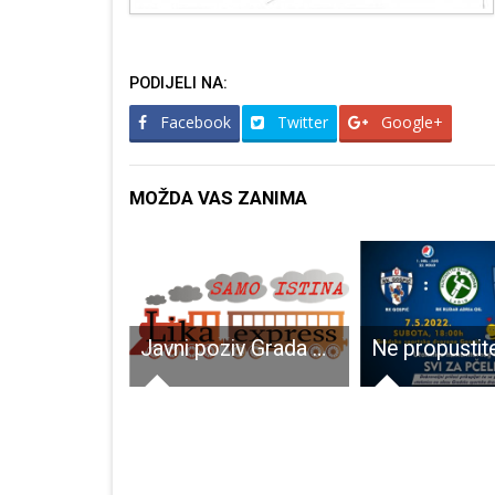
PODIJELI NA:
Facebook
Twitter
Google+
MOŽDA VAS ZANIMA
U posljednja 24 sata šest novooboljelih, pet izliječenih od COVID-19. Jedna osoba preminula
Javni poziv Grada Gospića za institucionalnu podršku udrugama u 2019. godini