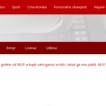
tvo
Sport
Crna kronika
Komunalne obavijesti
Najave
Brinje
Lovinac
Udbina
e godine od MUP-a kupili vatrogasno vozilo i nikad ga nisu platili. MU