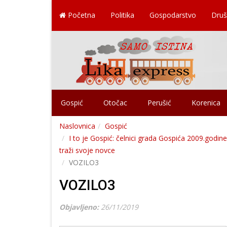
Početna
Politika
Gospodarstvo
Druš
Gospić
Otočac
Perušić
Korenica
Naslovnica
Gospić
I to je Gospić: čelnici grada Gospića 2009.godin
traži svoje novce
VOZILO3
VOZILO3
Objavljeno:
26/11/2019