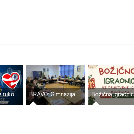
Ne propustite rukometnu subotu u Gospiću!!!
BRAVO: Gimnazija Gospić opet u projektu programa Erasmus+