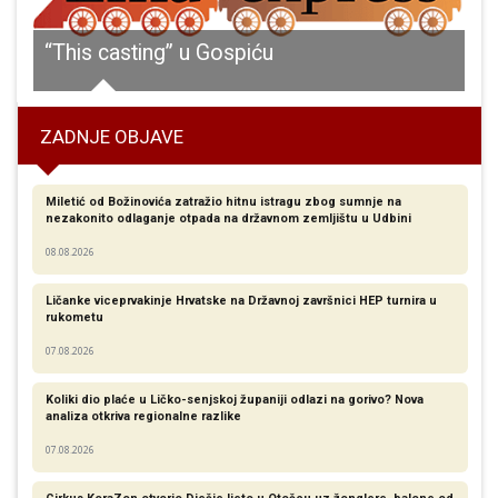
ića danas bez pitke vode
“This casting” u Gospiću
ZADNJE OBJAVE
Miletić od Božinovića zatražio hitnu istragu zbog sumnje na
nezakonito odlaganje otpada na državnom zemljištu u Udbini
08.08.2026
Ličanke viceprvakinje Hrvatske na Državnoj završnici HEP turnira u
rukometu
07.08.2026
Koliki dio plaće u Ličko-senjskoj županiji odlazi na gorivo? Nova
analiza otkriva regionalne razlike​
07.08.2026