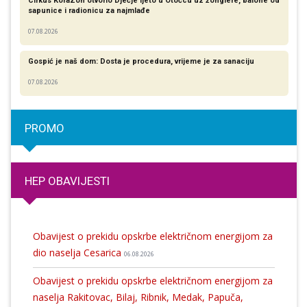
Cirkus KoraZon otvorio Dječje ljeto u Otočcu uz žonglere, balone od
sapunice i radionicu za najmlađe
07.08.2026
Gospić je naš dom: Dosta je procedura, vrijeme je za sanaciju
07.08.2026
PROMO
HEP OBAVIJESTI
Obavijest o prekidu opskrbe električnom energijom za
dio naselja Cesarica
06.08.2026
Obavijest o prekidu opskrbe električnom energijom za
naselja Rakitovac, Bilaj, Ribnik, Medak, Papuča,