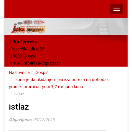
Lika Express
Pazariška ulica 36
53000 Gospić
email:
info@lika-express.hr
Naslovnica
Gospić
Istina je da ukidanjem prireza poreza na dohodak
gradski proračun gubi 3,7 milijuna kuna
istlaz
istlaz
Objavljeno:
03/12/2019