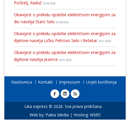
Počitelj, Raduč
03.08.2026
Obavijest o prekidu opskrbe električnom energijom za
dio naselja Staro Selo
03.08.2026
Obavijest o prekidu opskrbe električnom energijom za
dijelove naselja Ličko Petrovo Selo i Rešetar
28.07.2026
Obavijest o prekidu opskrbe električnom energijom za
dijelove naselja Jezerce
28.07.2026
Naslovnica
Kontakt
Impressum
Uvjeti korištenja
Lika express © 2026. Sva prava pridržana.
Web by:
Palea Media
| Hosting:
WMD