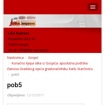
Lika Express
Pazariška ulica 36
53000 Gospić
email:
info@lika-express.hr
Naslovnica
Gospić
Konačno lijepa slika iz Gospića: apsolutna podrška
članova Gradskog vijeća gradonačelniku Karlu Starčeviću
pob5
pob5
Objavljeno:
12/12/2017