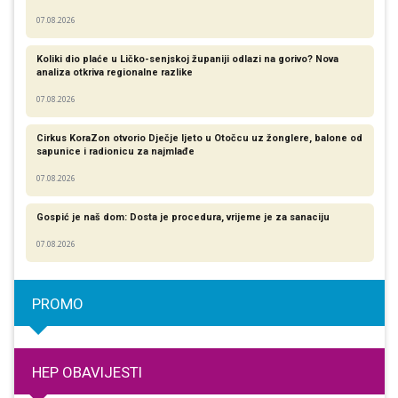
07.08.2026
Koliki dio plaće u Ličko-senjskoj županiji odlazi na gorivo? Nova
analiza otkriva regionalne razlike​
07.08.2026
Cirkus KoraZon otvorio Dječje ljeto u Otočcu uz žonglere, balone od
sapunice i radionicu za najmlađe
07.08.2026
Gospić je naš dom: Dosta je procedura, vrijeme je za sanaciju
07.08.2026
PROMO
HEP OBAVIJESTI