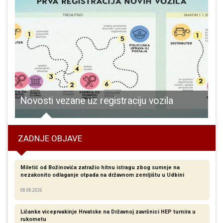
adžiselimovića “Tajna dobrog odabira”!
Novosti vezane uz registraciju vozila
ZADNJE OBJAVE
Miletić od Božinovića zatražio hitnu istragu zbog sumnje na
nezakonito odlaganje otpada na državnom zemljištu u Udbini
08.08.2026
Ličanke viceprvakinje Hrvatske na Državnoj završnici HEP turnira u
rukometu