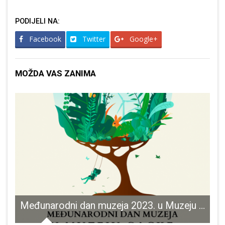
PODIJELI NA:
Facebook
Twitter
Google+
MOŽDA VAS ZANIMA
ćanki Lari
Međunarodni dan muzeja 2023. u Muzeju Gacke