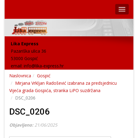
Lika Express
Pazariška ulica 36
53000 Gospić
email:
info@lika-express.hr
Naslovnica
Gospić
Mirjana Vrkljan Radošević izabrana za predsjednicu
Vijeća grada Gospića, stranka LiPO suzdržana
DSC_0206
DSC_0206
Objavljeno:
21/06/2025