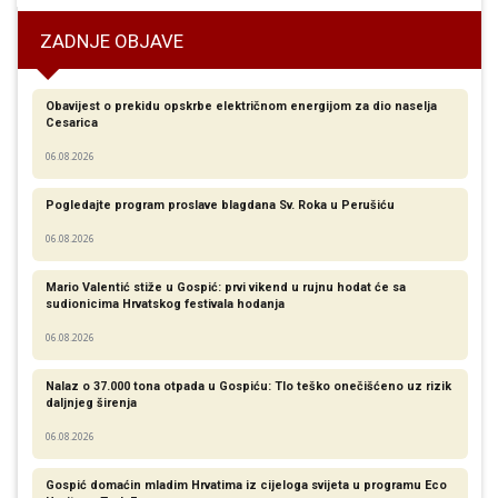
ZADNJE OBJAVE
Obavijest o prekidu opskrbe električnom energijom za dio naselja
Cesarica
06.08.2026
Pogledajte program proslave blagdana Sv. Roka u Perušiću
06.08.2026
Mario Valentić stiže u Gospić: prvi vikend u rujnu hodat će sa
sudionicima Hrvatskog festivala hodanja
06.08.2026
Nalaz o 37.000 tona otpada u Gospiću: Tlo teško onečišćeno uz rizik
daljnjeg širenja
06.08.2026
Gospić domaćin mladim Hrvatima iz cijeloga svijeta u programu Eco