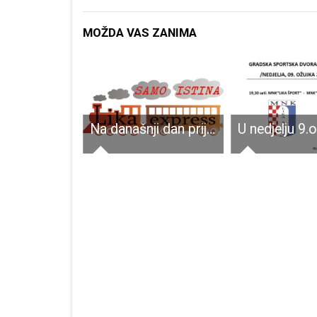
MOŽDA VAS ZANIMA
TUŽNO: u ponedjeljak pokop posmrtnih ostataka 102 žrtve poraća drugog svjetskog rata
Na današnji dan prije 26 godina Hrvatska je međunarodno priznata!!!