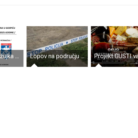
U nedjelju 9.ožujka uživajte u malonogometnom derbiju između Lika športa i Petrinjčice
Lopov na području Brinja iz staje ukrao šest ovaca i tri janjeta