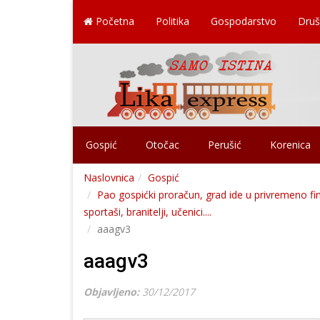
Početna
Politika
Gospodarstvo
Druš
Gospić
Otočac
Perušić
Korenica
Naslovnica
Gospić
Pao gospićki proračun, grad ide u privremeno fi
sportaši, branitelji, učenici....
aaagv3
aaagv3
Objavljeno:
30/12/2017