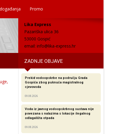
 događanja
Promo
Lika Express
Pazariška ulica 36
53000 Gospić
email:
info@lika-express.hr
ZADNJE OBJAVE
Prekid vodoopskrbe na području Grada
ruge,
Gospića zbog puknuća magistralnog
cjevovoda
09.08.2026
Voda iz javnog vodoopskrbnog sustava nije
povezana s nalazima s lokacije ilegalnog
odlagališta otpada
09.08.2026