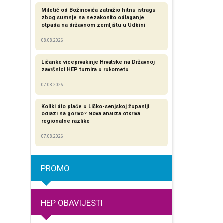
Miletić od Božinovića zatražio hitnu istragu
zbog sumnje na nezakonito odlaganje
otpada na državnom zemljištu u Udbini
08.08.2026
Ličanke viceprvakinje Hrvatske na Državnoj
završnici HEP turnira u rukometu
07.08.2026
Koliki dio plaće u Ličko-senjskoj županiji
odlazi na gorivo? Nova analiza otkriva
regionalne razlike​
07.08.2026
PROMO
HEP OBAVIJESTI