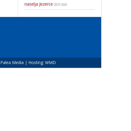
naselja Jezerce
28.07.2026
:
Palea Media
| Hosting:
WMD