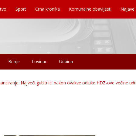
tvo
Sport
Crna kronika
Komunalne obavijesti
Najave
Brinje
Lovinac
Udbina
nanciranje. Najveći gubitnici nakon ovakve odluke HDZ-ove većine ud