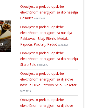
Obavijest o prekidu opskrbe
električnom energijom za dio naselja
Cesarica
06.08.2026
Obavijest o prekidu opskrbe
električnom energijom za naselja
Rakitovac, Bilaj, Ribnik, Medak,
Projekt GUSTI vas poziva na događaj „Okusi destinaciju“ u Gospiću
Dječaci RK Gospić do 11 godina bez poraza idu na državnu završnicu u Poreč
U Ličko-senjskoj županiji najveći odaziv na izbore među žup
Papuča, Počitelj, Raduč
03.08.2026
Obavijest o prekidu opskrbe
električnom energijom za dio naselja
Staro Selo
03.08.2026
Obavijest o prekidu opskrbe
električnom energijom za dijelove
naselja Ličko Petrovo Selo i Rešetar
28.07.2026
Obavijest o prekidu opskrbe
električnom energijom za dijelove