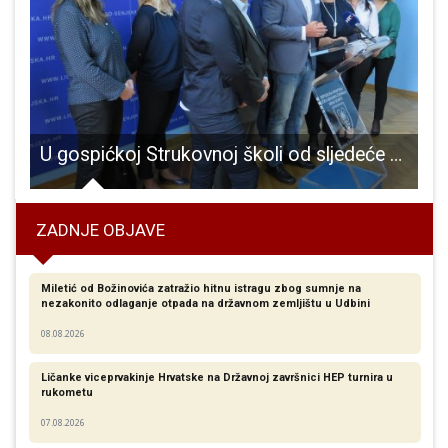
U gospićkoj Strukovnoj školi od sljedeće školske godine opet će se obrazovati medicinske sestre!!!
B
ZADNJE OBJAVE
Miletić od Božinovića zatražio hitnu istragu zbog sumnje na
nezakonito odlaganje otpada na državnom zemljištu u Udbini
08.08.2026
Ličanke viceprvakinje Hrvatske na Državnoj završnici HEP turnira u
rukometu
07.08.2026