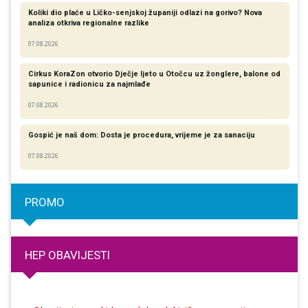
Koliki dio plaće u Ličko-senjskoj županiji odlazi na gorivo? Nova
analiza otkriva regionalne razlike​
07.08.2026
Cirkus KoraZon otvorio Dječje ljeto u Otočcu uz žonglere, balone od
sapunice i radionicu za najmlađe
07.08.2026
Gospić je naš dom: Dosta je procedura, vrijeme je za sanaciju
07.08.2026
PROMO
HEP OBAVIJESTI