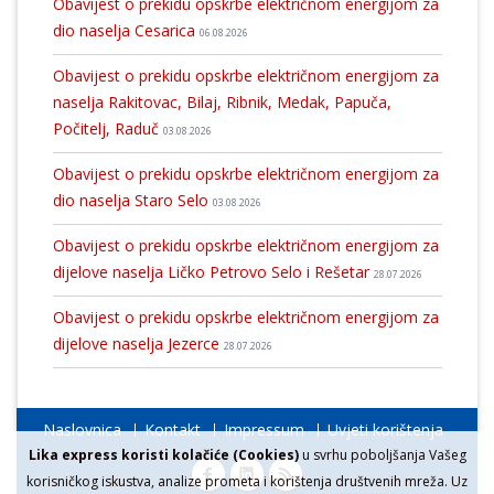
Obavijest o prekidu opskrbe električnom energijom za
dio naselja Cesarica
06.08.2026
Obavijest o prekidu opskrbe električnom energijom za
naselja Rakitovac, Bilaj, Ribnik, Medak, Papuča,
Počitelj, Raduč
03.08.2026
Obavijest o prekidu opskrbe električnom energijom za
dio naselja Staro Selo
03.08.2026
Obavijest o prekidu opskrbe električnom energijom za
dijelove naselja Ličko Petrovo Selo i Rešetar
28.07.2026
Obavijest o prekidu opskrbe električnom energijom za
dijelove naselja Jezerce
28.07.2026
Naslovnica
Kontakt
Impressum
Uvjeti korištenja
Lika express koristi kolačiće (Cookies)
u svrhu poboljšanja Vašeg
korisničkog iskustva, analize prometa i korištenja društvenih mreža. Uz