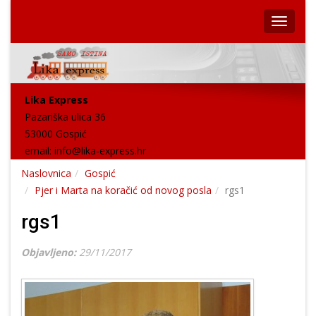
Lika Express
Pazariška ulica 36
53000 Gospić
email:
info@lika-express.hr
Naslovnica
Gospić
Pjer i Marta na koračić od novog posla
rgs1
rgs1
Objavljeno:
29/11/2017