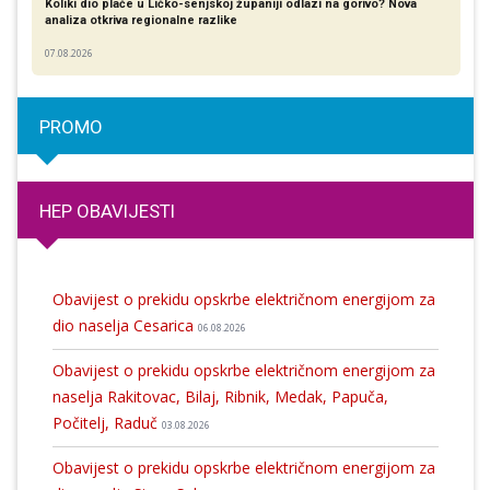
Koliki dio plaće u Ličko-senjskoj županiji odlazi na gorivo? Nova
analiza otkriva regionalne razlike​
07.08.2026
PROMO
HEP OBAVIJESTI
Obavijest o prekidu opskrbe električnom energijom za
dio naselja Cesarica
06.08.2026
Obavijest o prekidu opskrbe električnom energijom za
naselja Rakitovac, Bilaj, Ribnik, Medak, Papuča,
Počitelj, Raduč
03.08.2026
Obavijest o prekidu opskrbe električnom energijom za