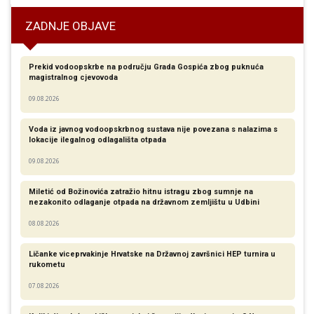
ZADNJE OBJAVE
Prekid vodoopskrbe na području Grada Gospića zbog puknuća
magistralnog cjevovoda
09.08.2026
Voda iz javnog vodoopskrbnog sustava nije povezana s nalazima s
lokacije ilegalnog odlagališta otpada
09.08.2026
Miletić od Božinovića zatražio hitnu istragu zbog sumnje na
nezakonito odlaganje otpada na državnom zemljištu u Udbini
08.08.2026
Ličanke viceprvakinje Hrvatske na Državnoj završnici HEP turnira u
rukometu
07.08.2026