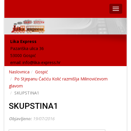
Lika Express
Pazariška ulica 36
53000 Gospić
email:
info@lika-express.hr
Naslovnica
Gospić
Po Stjepanu Ćaćiću Kolić razmišlja Milinovićevom
glavom
SKUPSTINA1
SKUPSTINA1
Objavljeno:
19/07/2016