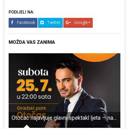
PODIJELI NA:
Facebook
Twitter
Google+
MOŽDA VAS ZANIMA
end gledajte film “Nerazdvojni”
Otočac najavljuje glavni spektakl ljeta – na pozornicu stiže JOLE!
C