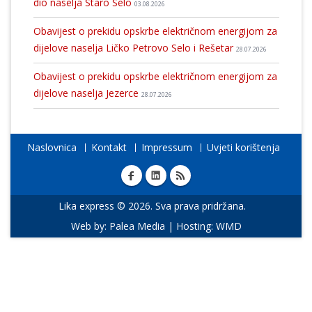
dio naselja Staro Selo
03.08.2026
Obavijest o prekidu opskrbe električnom energijom za
dijelove naselja Ličko Petrovo Selo i Rešetar
28.07.2026
Obavijest o prekidu opskrbe električnom energijom za
dijelove naselja Jezerce
28.07.2026
Naslovnica
Kontakt
Impressum
Uvjeti korištenja
Lika express © 2026. Sva prava pridržana.
Web by:
Palea Media
| Hosting:
WMD