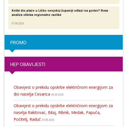
Koliki dio plaće u Ličko-senjskoj županiji odlazi na gorivo? Nova
analiza otkriva regionalne razlike​
07.08.2026
PROMO
HEP OBAVIJESTI
Obavijest o prekidu opskrbe električnom energijom za
dio naselja Cesarica
06.08.2026
Obavijest o prekidu opskrbe električnom energijom za
naselja Rakitovac, Bilaj, Ribnik, Medak, Papuča,
Počitelj, Raduč
03.08.2026