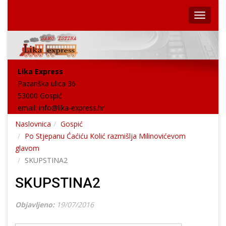
Lika Express
Pazariška ulica 36
53000 Gospić
email:
info@lika-express.hr
Naslovnica
Gospić
Po Stjepanu Ćaćiću Kolić razmišlja Milinovićevom
glavom
SKUPSTINA2
SKUPSTINA2
Objavljeno:
19/07/2016