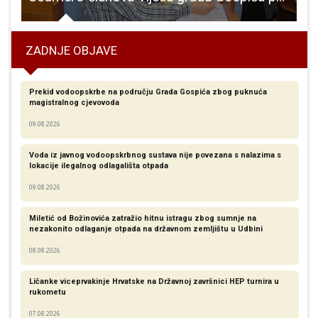
ZADNJE OBJAVE
Prekid vodoopskrbe na području Grada Gospića zbog puknuća
magistralnog cjevovoda
09.08.2026
Voda iz javnog vodoopskrbnog sustava nije povezana s nalazima s
lokacije ilegalnog odlagališta otpada
09.08.2026
Miletić od Božinovića zatražio hitnu istragu zbog sumnje na
nezakonito odlaganje otpada na državnom zemljištu u Udbini
08.08.2026
Ličanke viceprvakinje Hrvatske na Državnoj završnici HEP turnira u
rukometu
07.08.2026