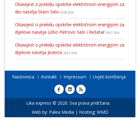
Obavijest o prekidu opskrbe električnom energijom za
dio naselja Staro Selo
03.08.2026
Obavijest o prekidu opskrbe električnom energijom za
dijelove naselja Ličko Petrovo Selo i Rešetar
28.07.2026
Obavijest o prekidu opskrbe električnom energijom za
dijelove naselja Jezerce
28.07.2026
Naslovnica
Kontakt
Impressum
Uvjeti korištenja
Lika express © 2026. Sva prava pridržana.
Web by:
Palea Media
| Hosting:
WMD