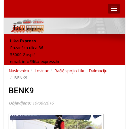
Lika Express
Pazariška ulica 36
53000 Gospić
email:
info@lika-express.hr
Naslovnica
Lovinac
Račić spojio Liku i Dalmaciju
BENK9
BENK9
Objavljeno:
10/08/2016