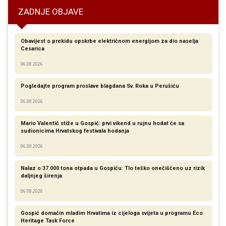
ZADNJE OBJAVE
Obavijest o prekidu opskrbe električnom energijom za dio naselja
Cesarica
06.08.2026
Pogledajte program proslave blagdana Sv. Roka u Perušiću
06.08.2026
Mario Valentić stiže u Gospić: prvi vikend u rujnu hodat će sa
sudionicima Hrvatskog festivala hodanja
06.08.2026
Nalaz o 37.000 tona otpada u Gospiću: Tlo teško onečišćeno uz rizik
daljnjeg širenja
06.08.2026
Gospić domaćin mladim Hrvatima iz cijeloga svijeta u programu Eco
Heritage Task Force