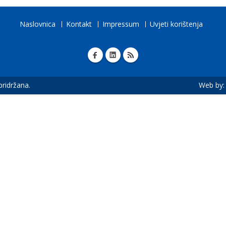
Naslovnica
Kontakt
Impressum
Uvjeti korištenja
 pridržana.
Web by