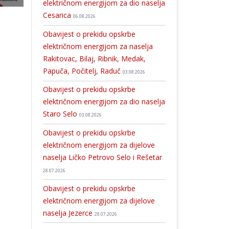
električnom energijom za dio naselja
Cesarica
06.08.2026
Obavijest o prekidu opskrbe
električnom energijom za naselja
Rakitovac, Bilaj, Ribnik, Medak,
Papuča, Počitelj, Raduč
03.08.2026
Obavijest o prekidu opskrbe
električnom energijom za dio naselja
Staro Selo
03.08.2026
Obavijest o prekidu opskrbe
električnom energijom za dijelove
naselja Ličko Petrovo Selo i Rešetar
28.07.2026
Obavijest o prekidu opskrbe
električnom energijom za dijelove
naselja Jezerce
28.07.2026