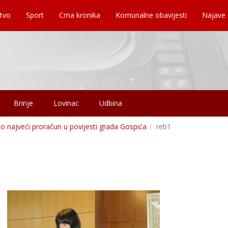
tvo
Sport
Crna kronika
Komunalne obavijesti
Najave
Brinje
Lovinac
Udbina
 najveći proračun u povijesti grada Gospića
reb1