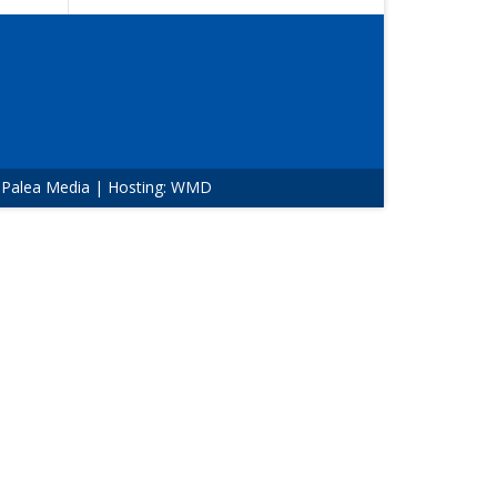
:
Palea Media
| Hosting:
WMD