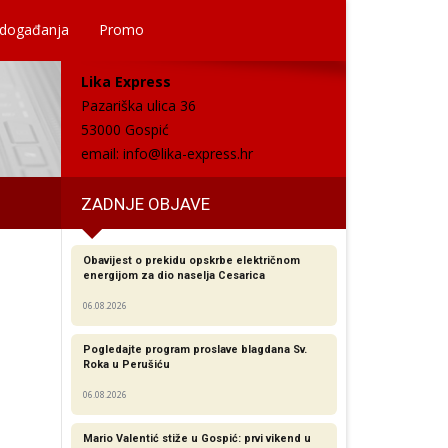
 događanja
Promo
Lika Express
Pazariška ulica 36
53000 Gospić
email:
info@lika-express.hr
ZADNJE OBJAVE
Obavijest o prekidu opskrbe električnom
energijom za dio naselja Cesarica
06.08.2026
Pogledajte program proslave blagdana Sv.
Roka u Perušiću
06.08.2026
Mario Valentić stiže u Gospić: prvi vikend u