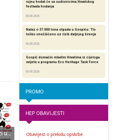
rujnu hodat će sa sudionicima Hrvatskog
festivala hodanja
06.08.2026
Nalaz o 37.000 tona otpada u Gospiću: Tlo
teško onečišćeno uz rizik daljnjeg širenja
06.08.2026
Gospić domaćin mladim Hrvatima iz cijeloga
svijeta u programu Eco Heritage Task Force
06.08.2026
PROMO
HEP OBAVIJESTI
Vaginini monolozi uskoro u Otočcu
Počela je razmjena mladih „I Care!“ u Velikom Žitniku!
Lovinac i ove godine priprema bogat program povo
Obavijest o prekidu opskrbe