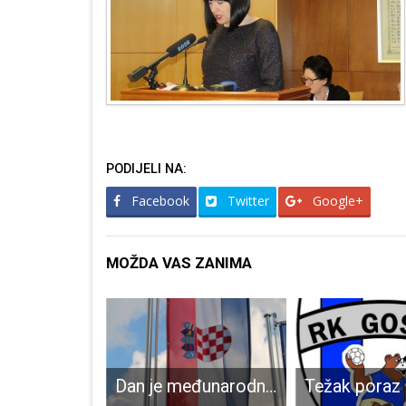
PODIJELI NA:
Facebook
Twitter
Google+
MOŽDA VAS ZANIMA
Perušićko Komunalno poduzeće bogatije za novo komunalno vozilo
Dan je međunarodnog priznanja Republike Hrvatske