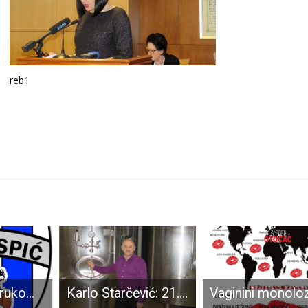
reb1
Težak poraz rukometaša Gospića na otvaranju proljetnog dijela sezone
Karlo Starčević: 21.prosinca svim nezaposlenima isplatiti ću Božićnice