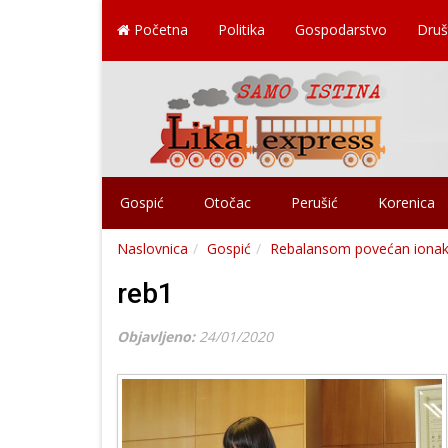
Početna
Politika
Gospodarstvo
Druš
Gospić
Otočac
Perušić
Korenica
Naslovnica
Gospić
Rebalansom povećan ionako
reb1
Objavljeno:
24/01/2020