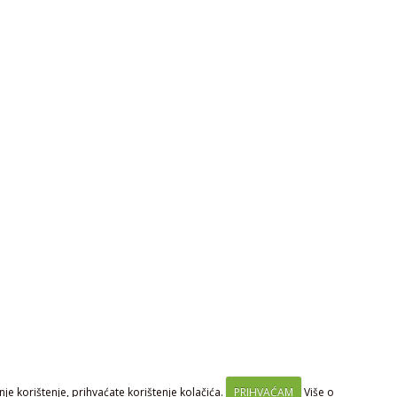
je korištenje, prihvaćate korištenje kolačića.
PRIHVAĆAM
Više o