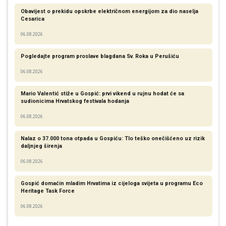
Obavijest o prekidu opskrbe električnom energijom za dio naselja
Cesarica
06.08.2026
Pogledajte program proslave blagdana Sv. Roka u Perušiću
06.08.2026
Mario Valentić stiže u Gospić: prvi vikend u rujnu hodat će sa
sudionicima Hrvatskog festivala hodanja
06.08.2026
Nalaz o 37.000 tona otpada u Gospiću: Tlo teško onečišćeno uz rizik
daljnjeg širenja
06.08.2026
Gospić domaćin mladim Hrvatima iz cijeloga svijeta u programu Eco
Heritage Task Force
06.08.2026