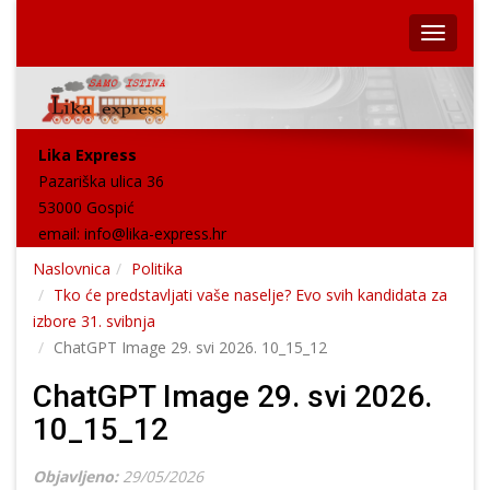
Lika Express
Pazariška ulica 36
53000 Gospić
email:
info@lika-express.hr
Naslovnica
Politika
Tko će predstavljati vaše naselje? Evo svih kandidata za
izbore 31. svibnja
ChatGPT Image 29. svi 2026. 10_15_12
ChatGPT Image 29. svi 2026.
10_15_12
Objavljeno:
29/05/2026