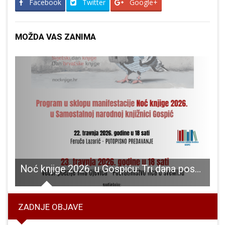
Facebook
Twitter
Google+
MOŽDA VAS ZANIMA
u školu košarke ŽKK Gospić
Noć knjige 2026. u Gospiću: Tri dana posvećena književnosti, putovanjima i poeziji
ZADNJE OBJAVE