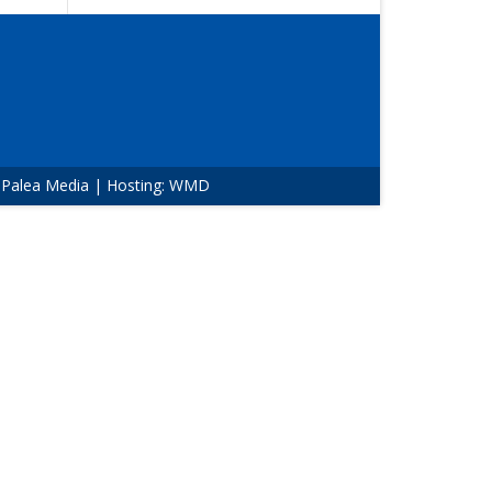
:
Palea Media
| Hosting:
WMD