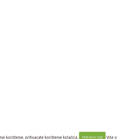
je korištenje, prihvaćate korištenje kolačića.
PRIHVAĆAM
Više o