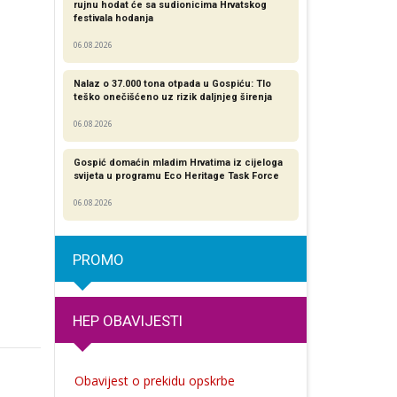
rujnu hodat će sa sudionicima Hrvatskog
festivala hodanja
06.08.2026
Nalaz o 37.000 tona otpada u Gospiću: Tlo
teško onečišćeno uz rizik daljnjeg širenja
06.08.2026
Gospić domaćin mladim Hrvatima iz cijeloga
svijeta u programu Eco Heritage Task Force
06.08.2026
PROMO
HEP OBAVIJESTI
Obavijest o prekidu opskrbe