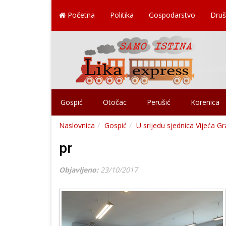
Početna
Politika
Gospodarstvo
Druš
Gospić
Otočac
Perušić
Korenica
Naslovnica
Gospić
U srijedu sjednica Vijeća G
pr
Objavljeno:
23/10/2017