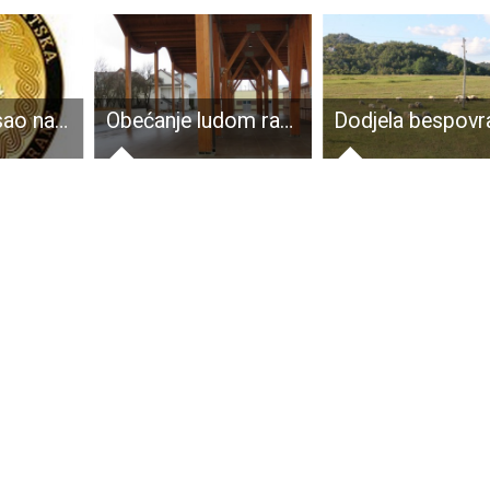
MORH raspisao natječaje za kadete vojne pilote i kadete vojne kontrole zračnog prometa
Obećanje ludom radovanje. Odnosno prođe obećana veljača a placa još zjapi prazna