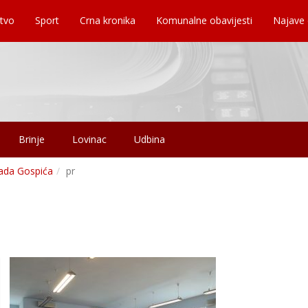
tvo
Sport
Crna kronika
Komunalne obavijesti
Najave
Brinje
Lovinac
Udbina
rada Gospića
pr