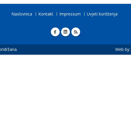
Naslovnica
Kontakt
Impressum
Uvjeti korištenja
 pridržana.
Web by