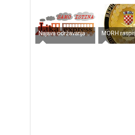
Stop nasilju nad ženama
Najava održavanja Javna tribina na temu „Psihosocijalni rad sa žrtvama nasilja, sa počiniteljima nasilja u obitelji te maloljetnim počiniteljima kaznenih djela“