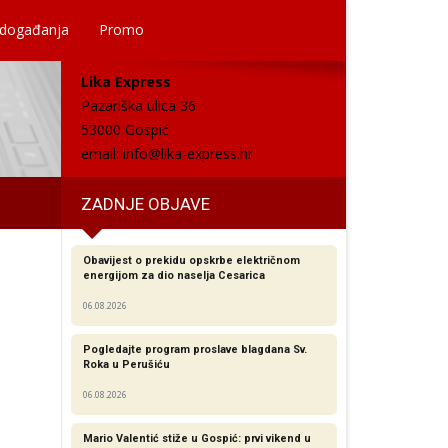
 događanja
Promo
Lika Express
Pazariška ulica 36
53000 Gospić
email:
info@lika-express.hr
ZADNJE OBJAVE
Obavijest o prekidu opskrbe električnom
energijom za dio naselja Cesarica
06.08.2026
Pogledajte program proslave blagdana Sv.
Roka u Perušiću
06.08.2026
Mario Valentić stiže u Gospić: prvi vikend u