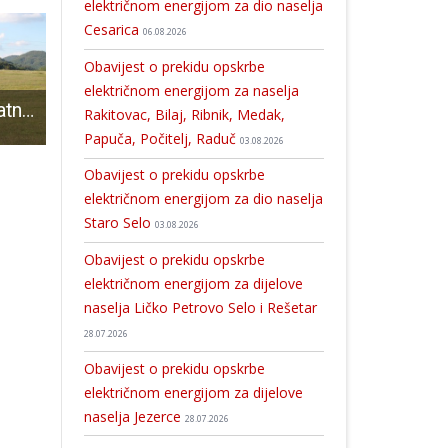
električnom energijom za dio naselja
Cesarica
06.08.2026
Obavijest o prekidu opskrbe
električnom energijom za naselja
Dodjela bespovratnih sredstava gospićkim poljoprivrednicima
Ante Dabo sa “svojom” Udrugom nezavisni danas bio na sastanku s premijerom Plenkovićem i ministrima!!!
Dokumentacija potrebna za mjere HZZ-a
Rakitovac, Bilaj, Ribnik, Medak,
Papuča, Počitelj, Raduč
03.08.2026
Obavijest o prekidu opskrbe
električnom energijom za dio naselja
Staro Selo
03.08.2026
Obavijest o prekidu opskrbe
električnom energijom za dijelove
naselja Ličko Petrovo Selo i Rešetar
28.07.2026
Obavijest o prekidu opskrbe
električnom energijom za dijelove
naselja Jezerce
28.07.2026