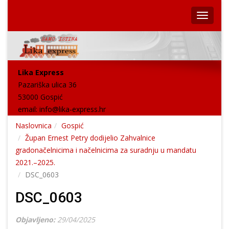
Lika Express
Pazariška ulica 36
53000 Gospić
email:
info@lika-express.hr
Naslovnica
Gospić
Župan Ernest Petry dodijelio Zahvalnice
gradonačelnicima i načelnicima za suradnju u mandatu
2021.–2025.
DSC_0603
DSC_0603
Objavljeno:
29/04/2025