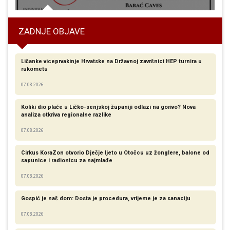
ZADNJE OBJAVE
Ličanke viceprvakinje Hrvatske na Državnoj završnici HEP turnira u
rukometu
07.08.2026
Koliki dio plaće u Ličko-senjskoj županiji odlazi na gorivo? Nova
analiza otkriva regionalne razlike​
07.08.2026
Cirkus KoraZon otvorio Dječje ljeto u Otočcu uz žonglere, balone od
sapunice i radionicu za najmlađe
07.08.2026
Gospić je naš dom: Dosta je procedura, vrijeme je za sanaciju
07.08.2026