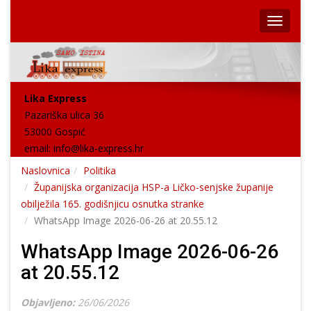
Lika Express
Pazariška ulica 36
53000 Gospić
email:
info@lika-express.hr
Naslovnica
Politika
Županijska organizacija HSP-a Ličko-senjske županije
obilježila 165. godišnjicu osnutka stranke
WhatsApp Image 2026-06-26 at 20.55.12
WhatsApp Image 2026-06-26
at 20.55.12
Objavljeno:
26/06/2026