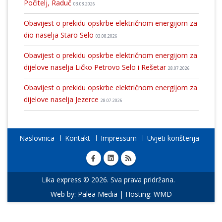
Počitelj, Raduč
03.08.2026
Obavijest o prekidu opskrbe električnom energijom za
dio naselja Staro Selo
03.08.2026
Obavijest o prekidu opskrbe električnom energijom za
dijelove naselja Ličko Petrovo Selo i Rešetar
28.07.2026
Obavijest o prekidu opskrbe električnom energijom za
dijelove naselja Jezerce
28.07.2026
Naslovnica
Kontakt
Impressum
Uvjeti korištenja
Lika express © 2026. Sva prava pridržana.
Web by:
Palea Media
| Hosting:
WMD