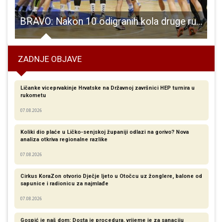
BRAVO: Nakon 10 odigranih kola druge rukometne lige rukometaši Gospića ne znaju za poraz
ZADNJE OBJAVE
Ličanke viceprvakinje Hrvatske na Državnoj završnici HEP turnira u
rukometu
07.08.2026
Koliki dio plaće u Ličko-senjskoj županiji odlazi na gorivo? Nova
analiza otkriva regionalne razlike​
07.08.2026
Cirkus KoraZon otvorio Dječje ljeto u Otočcu uz žonglere, balone od
sapunice i radionicu za najmlađe
07.08.2026
Gospić je naš dom: Dosta je procedura, vrijeme je za sanaciju