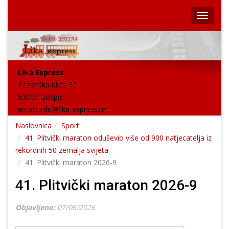
Lika Express
Pazariška ulica 36
53000 Gospić
email:
info@lika-express.hr
Naslovnica
Sport
41. Plitvički maraton oduševio više od 900 natjecatelja iz
rekordnih 50 zemalja svijeta
41. Plitvički maraton 2026-9
41. Plitvički maraton 2026-9
Objavljeno:
07/06/2026