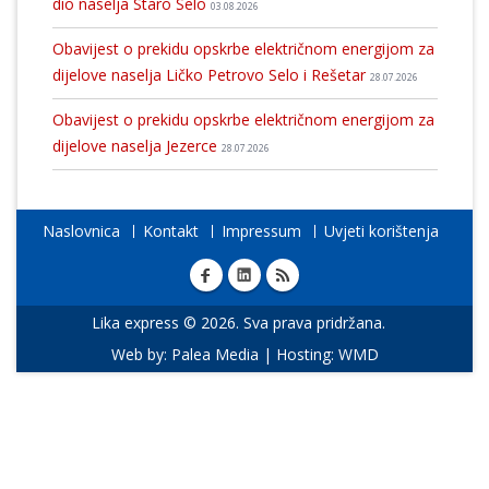
dio naselja Staro Selo
03.08.2026
Obavijest o prekidu opskrbe električnom energijom za
dijelove naselja Ličko Petrovo Selo i Rešetar
28.07.2026
Obavijest o prekidu opskrbe električnom energijom za
dijelove naselja Jezerce
28.07.2026
Naslovnica
Kontakt
Impressum
Uvjeti korištenja
Lika express © 2026. Sva prava pridržana.
Web by:
Palea Media
| Hosting:
WMD