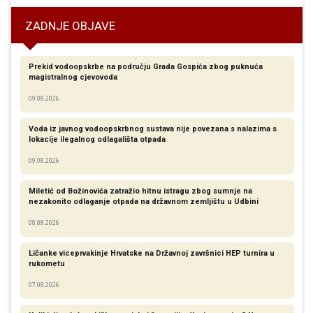
ZADNJE OBJAVE
Prekid vodoopskrbe na području Grada Gospića zbog puknuća
magistralnog cjevovoda
09.08.2026
Voda iz javnog vodoopskrbnog sustava nije povezana s nalazima s
lokacije ilegalnog odlagališta otpada
09.08.2026
Miletić od Božinovića zatražio hitnu istragu zbog sumnje na
nezakonito odlaganje otpada na državnom zemljištu u Udbini
08.08.2026
Ličanke viceprvakinje Hrvatske na Državnoj završnici HEP turnira u
rukometu
07.08.2026