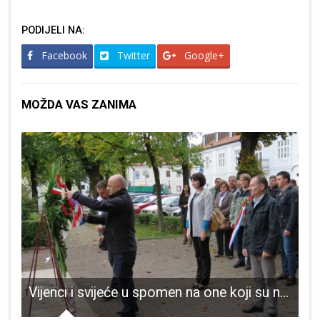
PODIJELI NA:
Facebook
Twitter
Google+
MOŽDA VAS ZANIMA
policija danas od 9 do 15 sati provodi akciju BRZINA I PRETJECANJE
Vijenci i svijeće u spomen na one koji su nam omogućili da slavimo Dan neovisnosti