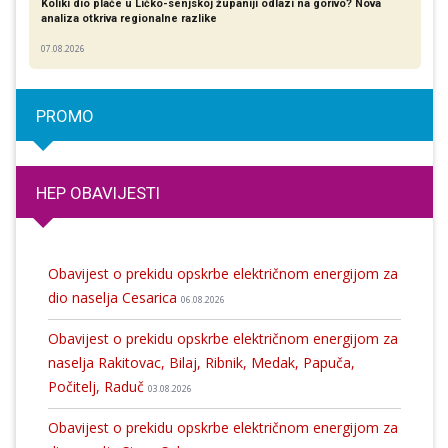
Koliki dio plaće u Ličko-senjskoj županiji odlazi na gorivo? Nova
analiza otkriva regionalne razlike​
07.08.2026
PROMO
HEP OBAVIJESTI
Obavijest o prekidu opskrbe električnom energijom za
dio naselja Cesarica
06.08.2026
Obavijest o prekidu opskrbe električnom energijom za
naselja Rakitovac, Bilaj, Ribnik, Medak, Papuča,
Počitelj, Raduč
03.08.2026
Obavijest o prekidu opskrbe električnom energijom za