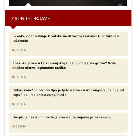
ZADNJE OBJAVE
Ličanke viceprvakinje Hrvatske na Državnoj završnici HEP turnira u
rukometu
07.08.2026
Koliki dio plaće u Ličko-senjskoj županiji odlazi na gorivo? Nova
analiza otkriva regionalne razlike​
07.08.2026
Cirkus KoraZon otvorio Dječje ljeto u Otočcu uz žonglere, balone od
sapunice i radionicu za najmlađe
07.08.2026
Gospić je naš dom: Dosta je procedura, vrijeme je za sanaciju
07.08.2026