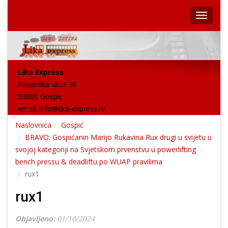
Lika Express
Pazariška ulica 36
53000 Gospić
email:
info@lika-express.hr
Naslovnica
Gospić
BRAVO: Gospićanin Marijo Rukavina Rux drugi u svijetu u
svojoj kategoriji na Svjetskom prvenstvu u powerlifting
bench pressu & deadliftu po WUAP pravilima
rux1
rux1
Objavljeno:
01/10/2024