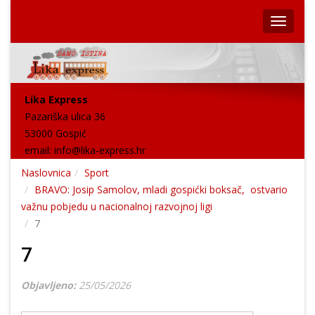
Lika Express
Pazariška ulica 36
53000 Gospić
email:
info@lika-express.hr
Naslovnica
Sport
BRAVO: Josip Samolov, mladi gospićki boksač, ostvario
važnu pobjedu u nacionalnoj razvojnoj ligi
7
7
Objavljeno:
25/05/2026