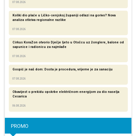
07.08.2026
Koliki dio plaće u Ličko-senjskoj županiji odlazi na gorivo? Nova
analiza otkriva regionalne razlike​
07.08.2026
Cirkus KoraZon otvorio Dječje ljeto u Otočcu uz žonglere, balone od
sapunice i radionicu za najmlađe
07.08.2026
Gospić je naš dom: Dosta je procedura, vrijeme je za sanaciju
07.08.2026
Obavijest o prekidu opskrbe električnom energijom za dio naselja
Cesarica
06.08.2026
PROMO