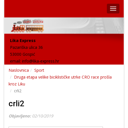
Lika Express
Pazariška ulica 36
53000 Gospić
email:
info@lika-express.hr
Naslovnica
Sport
Druga etapa velike biciklističke utrke CRO race prošla
kroz Liku
crli2
crli2
Objavljeno:
02/10/2019