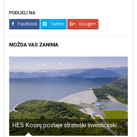
PODIJELI NA:
Facebook
Twitter
Google+
MOŽDA VAS ZANIMA
HES Kosinj postaje strateški investicijski projekt Republike Hrvatske?
V