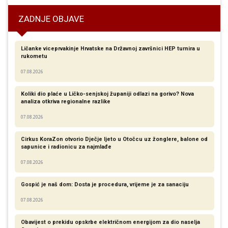
ZADNJE OBJAVE
Ličanke viceprvakinje Hrvatske na Državnoj završnici HEP turnira u
rukometu
07.08.2026
Koliki dio plaće u Ličko-senjskoj županiji odlazi na gorivo? Nova
analiza otkriva regionalne razlike​
07.08.2026
Cirkus KoraZon otvorio Dječje ljeto u Otočcu uz žonglere, balone od
sapunice i radionicu za najmlađe
07.08.2026
Gospić je naš dom: Dosta je procedura, vrijeme je za sanaciju
07.08.2026
Obavijest o prekidu opskrbe električnom energijom za dio naselja