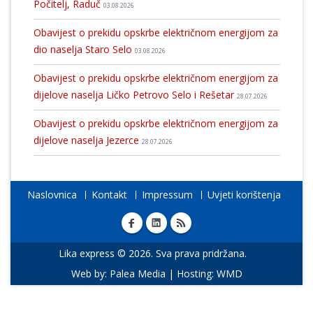
Počitelj, Raduč
03.08.2026
Obavijest o prekidu opskrbe električnom energijom za
dio naselja Staro Selo
03.08.2026
Obavijest o prekidu opskrbe električnom energijom za
dijelove naselja Ličko Petrovo Selo i Rešetar
28.07.2026
Obavijest o prekidu opskrbe električnom energijom za
dijelove naselja Jezerce
28.07.2026
Naslovnica
Kontakt
Impressum
Uvjeti korištenja
Lika express © 2026. Sva prava pridržana.
Web by:
Palea Media
| Hosting:
WMD