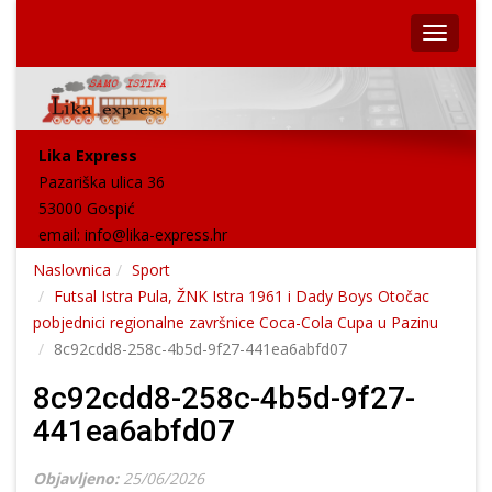
Lika Express
Pazariška ulica 36
53000 Gospić
email:
info@lika-express.hr
Naslovnica
Sport
Futsal Istra Pula, ŽNK Istra 1961 i Dady Boys Otočac
pobjednici regionalne završnice Coca-Cola Cupa u Pazinu
8c92cdd8-258c-4b5d-9f27-441ea6abfd07
8c92cdd8-258c-4b5d-9f27-
441ea6abfd07
Objavljeno:
25/06/2026