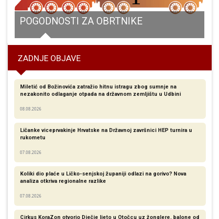
na Erasmus+ ljetnu razmjenu mladih
POGODNOSTI ZA OBRTNIKE
ZADNJE OBJAVE
Miletić od Božinovića zatražio hitnu istragu zbog sumnje na
nezakonito odlaganje otpada na državnom zemljištu u Udbini
08.08.2026
Ličanke viceprvakinje Hrvatske na Državnoj završnici HEP turnira u
rukometu
07.08.2026
Koliki dio plaće u Ličko-senjskoj županiji odlazi na gorivo? Nova
analiza otkriva regionalne razlike​
07.08.2026
Cirkus KoraZon otvorio Dječje ljeto u Otočcu uz žonglere, balone od