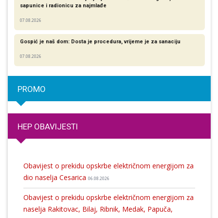
sapunice i radionicu za najmlađe
07.08.2026
Gospić je naš dom: Dosta je procedura, vrijeme je za sanaciju
07.08.2026
PROMO
HEP OBAVIJESTI
Obavijest o prekidu opskrbe električnom energijom za
dio naselja Cesarica
06.08.2026
Obavijest o prekidu opskrbe električnom energijom za
naselja Rakitovac, Bilaj, Ribnik, Medak, Papuča,