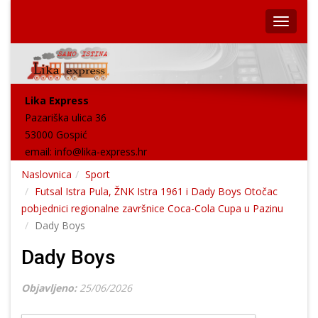
Lika Express
Pazariška ulica 36
53000 Gospić
email:
info@lika-express.hr
Naslovnica
Sport
Futsal Istra Pula, ŽNK Istra 1961 i Dady Boys Otočac
pobjednici regionalne završnice Coca-Cola Cupa u Pazinu
Dady Boys
Dady Boys
Objavljeno:
25/06/2026