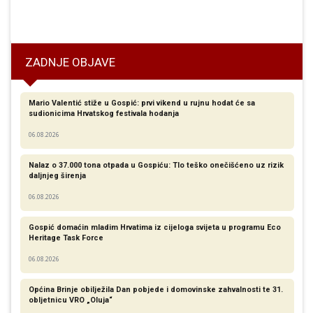
ZADNJE OBJAVE
Mario Valentić stiže u Gospić: prvi vikend u rujnu hodat će sa
sudionicima Hrvatskog festivala hodanja
06.08.2026
Nalaz o 37.000 tona otpada u Gospiću: Tlo teško onečišćeno uz rizik
daljnjeg širenja
06.08.2026
Gospić domaćin mladim Hrvatima iz cijeloga svijeta u programu Eco
Heritage Task Force
06.08.2026
Općina Brinje obilježila Dan pobjede i domovinske zahvalnosti te 31.
obljetnicu VRO „Oluja“