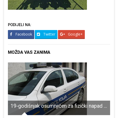
PODIJELI NA:
Facebook
Twitter
Google+
MOŽDA VAS ZANIMA
19-godišnjak osumnjičen za fizički napad na policajca na odmorištu Zir