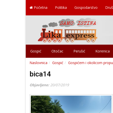
Početna
Politika
Gospodarstvo
Druš
Gospić
Otočac
Perušić
Korenica
Naslovnica
Gospić
Gospićem i okolicom proputo
bica14
Objavljeno:
20/07/2019