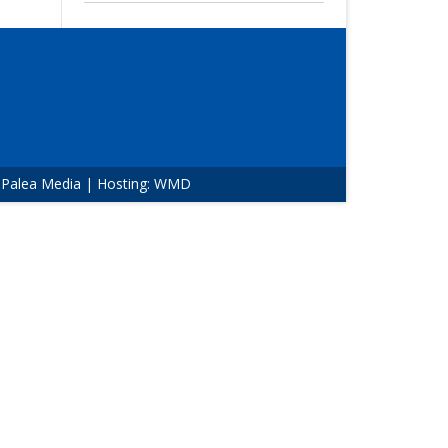
:
Palea Media
| Hosting:
WMD