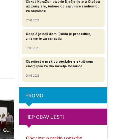
Cirkus KoraZon otvorio Dječje ljeto u Otočcu
uz žonglere, balone od sapunice i radionicu
za najmlađe
07.08.2026
Gospić je naš dom: Dosta je procedura,
vrijeme je za sanaciju
07.08.2026
Obavijest o prekidu opskrbe električnom
energijom za dio naselja Cesarica
06.08.2026
PROMO
HEP OBAVIJESTI
Gospodarski list i ove godine organizira ocjenjivanje meda i likera, lani je najbolja bila šljivovica obitelji Vlainić iz Perušića
Kadeti MNK Lika šport “pomeli” Bjelovar rezultatom 16:2!!!
BRAVO: Gospićanin Hrvoje Smolčić zabio svoj 
Obavijest o prekidu opskrbe