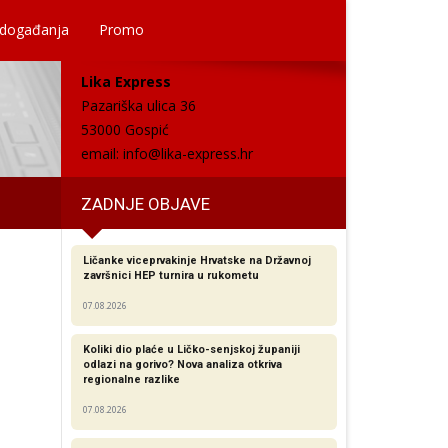
 događanja
Promo
Lika Express
Pazariška ulica 36
53000 Gospić
email:
info@lika-express.hr
ZADNJE OBJAVE
Ličanke viceprvakinje Hrvatske na Državnoj
završnici HEP turnira u rukometu
07.08.2026
Koliki dio plaće u Ličko-senjskoj županiji
odlazi na gorivo? Nova analiza otkriva
regionalne razlike​
07.08.2026