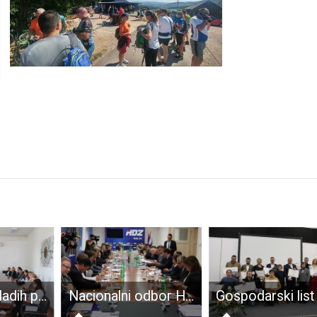
Stavovima mladih prema Vijeću Europe
Nacionalni odbor HDZ-a potvrdilo odluku o raspuštanju gospićke organizacije ove stranke