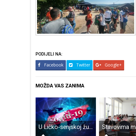
PODIJELI NA:
Facebook
Twitter
Google+
MOŽDA VAS ZANIMA
BRAVO: još jednom veliko gospićko srce, više od 200 ljudi darivalo krv
U Ličko-senjskoj županiji sedam je novooboljelih, COVID-19 ušao u srednju školu Plitvička Jezera