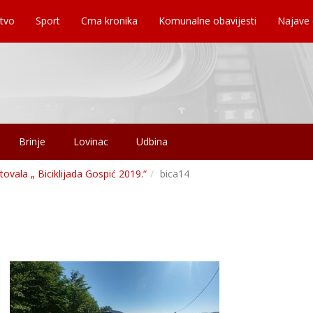
tvo
Sport
Crna kronika
Komunalne obavijesti
Najave
Brinje
Lovinac
Udbina
vala „ Biciklijada Gospić 2019.“
bica14