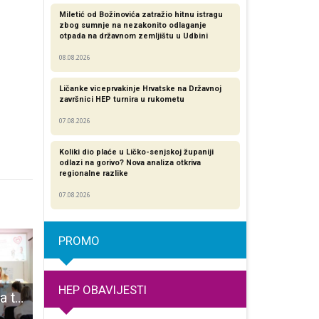
Miletić od Božinovića zatražio hitnu istragu
zbog sumnje na nezakonito odlaganje
otpada na državnom zemljištu u Udbini
08.08.2026
Ličanke viceprvakinje Hrvatske na Državnoj
završnici HEP turnira u rukometu
07.08.2026
Koliki dio plaće u Ličko-senjskoj županiji
odlazi na gorivo? Nova analiza otkriva
regionalne razlike​
07.08.2026
PROMO
HEP OBAVIJESTI
U Otočcu održana tribina o mršavljenju “Izgubi, zadrži!“
Mihael Alić srebrni na državnom prvenstvu hrvača do 13 godina starosti
Velebitske šume svjetska baština UNES