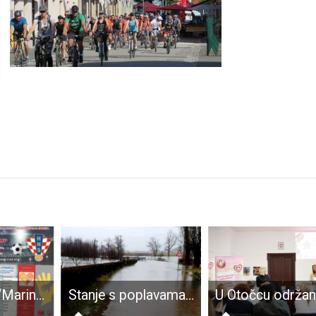
Na stadionu “Marin Ćaćić” 18.lipnja održava se “Croatia cup”
Stanje s poplavama se normalizira, problemi u vodoopskbi zbog puknuća cjevovoda i mutnoće vode