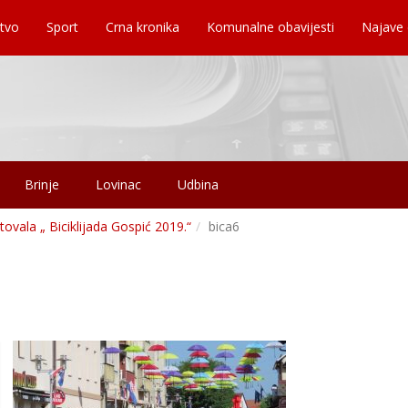
tvo
Sport
Crna kronika
Komunalne obavijesti
Najave
Brinje
Lovinac
Udbina
vala „ Biciklijada Gospić 2019.“
bica6