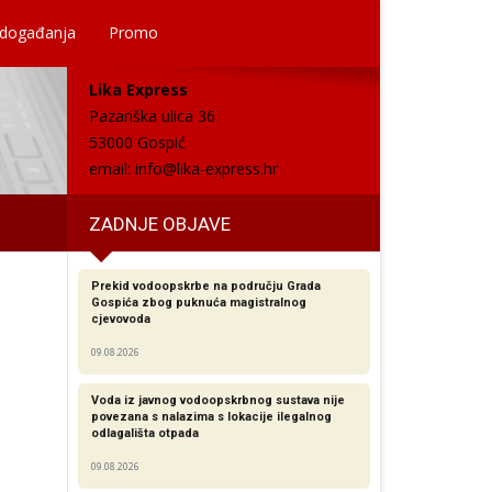
 događanja
Promo
Lika Express
Pazariška ulica 36
53000 Gospić
email:
info@lika-express.hr
ZADNJE OBJAVE
Prekid vodoopskrbe na području Grada
Gospića zbog puknuća magistralnog
cjevovoda
09.08.2026
Voda iz javnog vodoopskrbnog sustava nije
povezana s nalazima s lokacije ilegalnog
odlagališta otpada
09.08.2026