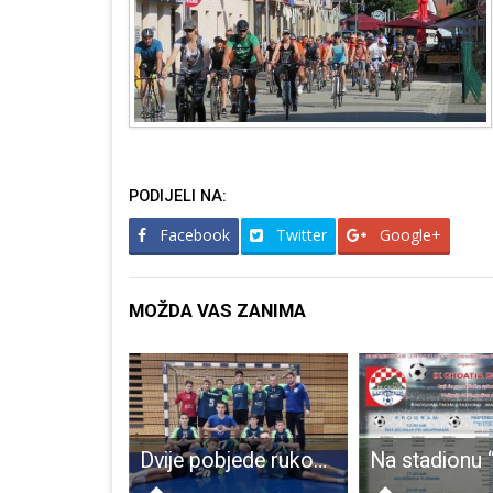
PODIJELI NA:
Facebook
Twitter
Google+
MOŽDA VAS ZANIMA
Povoljno stanje sigurnosti u Lici
Dvije pobjede rukometaša Gospića starosti do 13 godina u ligi saveza Primorsko-goranske županije