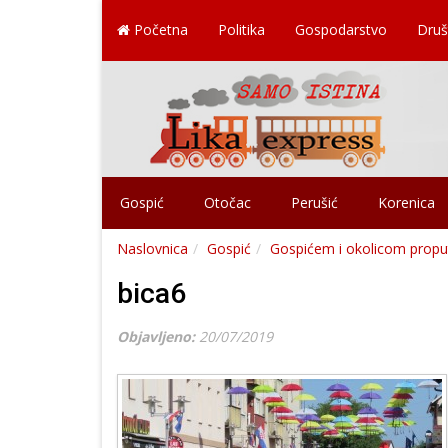
Početna
Politika
Gospodarstvo
Druš
Gospić
Otočac
Perušić
Korenica
Naslovnica
Gospić
Gospićem i okolicom proputo
bica6
Objavljeno:
20/07/2019