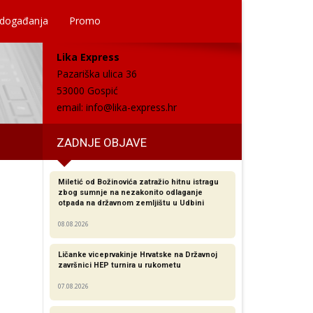
 događanja
Promo
Lika Express
Pazariška ulica 36
53000 Gospić
email:
info@lika-express.hr
ZADNJE OBJAVE
Miletić od Božinovića zatražio hitnu istragu
zbog sumnje na nezakonito odlaganje
otpada na državnom zemljištu u Udbini
08.08.2026
Ličanke viceprvakinje Hrvatske na Državnoj
završnici HEP turnira u rukometu
07.08.2026