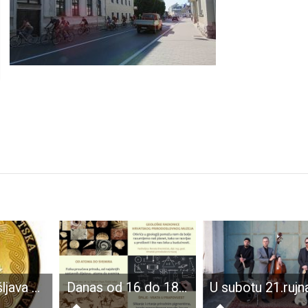
MORH zapošljava 11 doktora medicine
Danas od 16 do 18 sati u perušićkoj osnovnoj školi održavaju se radionice za djecu Znanstveni piknik