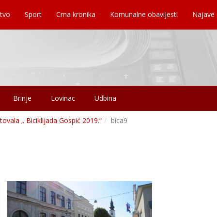
tvo
Sport
Crna kronika
Komunalne obavijesti
Najave
Brinje
Lovinac
Udbina
vala „ Biciklijada Gospić 2019.“
bica9