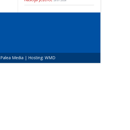
28.07.2026
:
Palea Media
| Hosting:
WMD