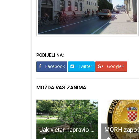
PODIJELI NA:
Facebook
Twitter
Google+
MOŽDA VAS ZANIMA
Izložba „Djeca stvaraju“ i „Slikoviti Perušić“
Jak vjetar napravio manje štete i u Gospiću