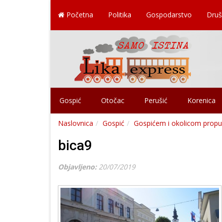
Početna
Politika
Gospodarstvo
Druš
Gospić
Otočac
Perušić
Korenica
Naslovnica
Gospić
Gospićem i okolicom proputo
bica9
Objavljeno:
20/07/2019