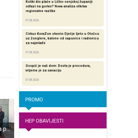
Koliki dio plaće u Ličko-senjskoj županiji
odlazi na gorivo? Nova analiza otkriva
regionalne razlike​
07.08.2026
Cirkus KoraZon otvorio Dječje ljeto u Otočcu
uz žonglere, balone od sapunice i radionicu
za najmlađe
07.08.2026
Gospić je naš dom: Dosta je procedura,
vrijeme je za sanaciju
07.08.2026
PROMO
HEP OBAVIJESTI
U subotu 21.rujna provedite večer u Harvesteru uz zadarske Jimmy shakerse
Održavaju se majstorski ispiti
U Gospiću 27 osoba uključeno u već treću grupu radnika u javnim radovima od početka mandat