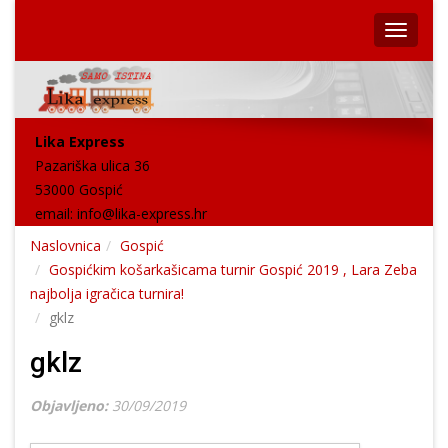
Lika Express
Pazariška ulica 36
53000 Gospić
email:
info@lika-express.hr
Naslovnica
Gospić
Gospićkim košarkašicama turnir Gospić 2019 , Lara Zeba
najbolja igračica turnira!
gklz
gklz
Objavljeno:
30/09/2019