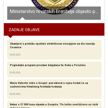
 pojedincima iza vatrogasaca je težak, radni Uskrs
Ministarstvo hrvatskih branitelja objavilo poziv za financiranje obilježavanja obljetnica iz Domovinskog rata
ZADNJE OBJAVE
Obavijest o prekidu opskrbe električnom energijom za dio naselja
Cesarica
06.08.2026
Pogledajte program proslave blagdana Sv. Roka u Perušiću
06.08.2026
Mario Valentić stiže u Gospić: prvi vikend u rujnu hodat će sa
sudionicima Hrvatskog festivala hodanja
06.08.2026
Nalaz o 37.000 tona otpada u Gospiću: Tlo teško onečišćeno uz rizik