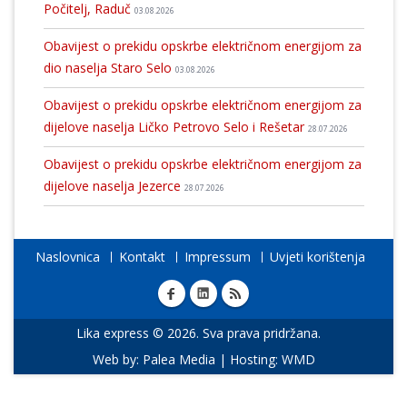
Počitelj, Raduč
03.08.2026
Obavijest o prekidu opskrbe električnom energijom za
dio naselja Staro Selo
03.08.2026
Obavijest o prekidu opskrbe električnom energijom za
dijelove naselja Ličko Petrovo Selo i Rešetar
28.07.2026
Obavijest o prekidu opskrbe električnom energijom za
dijelove naselja Jezerce
28.07.2026
Naslovnica
Kontakt
Impressum
Uvjeti korištenja
Lika express © 2026. Sva prava pridržana.
Web by:
Palea Media
| Hosting:
WMD