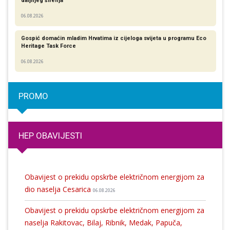
daljnjeg širenja
06.08.2026
Gospić domaćin mladim Hrvatima iz cijeloga svijeta u programu Eco
Heritage Task Force
06.08.2026
PROMO
HEP OBAVIJESTI
Obavijest o prekidu opskrbe električnom energijom za
dio naselja Cesarica
06.08.2026
Obavijest o prekidu opskrbe električnom energijom za
naselja Rakitovac, Bilaj, Ribnik, Medak, Papuča,