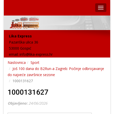
Lika Express
Pazariška ulica 36
53000 Gospić
email:
info@lika-express.hr
Naslovnica
Sport
Još 100 dana do B2Run-a Zagreb: Počinje odbrojavanje
do najveće završnice sezone
1000131627
1000131627
Objavljeno:
24/06/2026