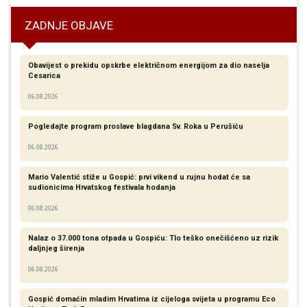
ZADNJE OBJAVE
Obavijest o prekidu opskrbe električnom energijom za dio naselja
Cesarica
06.08.2026
Pogledajte program proslave blagdana Sv. Roka u Perušiću
06.08.2026
Mario Valentić stiže u Gospić: prvi vikend u rujnu hodat će sa
sudionicima Hrvatskog festivala hodanja
06.08.2026
Nalaz o 37.000 tona otpada u Gospiću: Tlo teško onečišćeno uz rizik
daljnjeg širenja
06.08.2026
Gospić domaćin mladim Hrvatima iz cijeloga svijeta u programu Eco