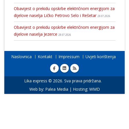
Obavijest o prekidu opskrbe električnom energijom za
dijelove naselja Ličko Petrovo Selo i Rešetar
28.07.2026
Obavijest o prekidu opskrbe električnom energijom za
dijelove naselja Jezerce
28.07.2026
Naslovnica
Kontakt
Impressum
Uvjeti korištenja
Lika express © 2026. Sva prava pridržana.
Web by:
Palea Media
| Hosting:
WMD