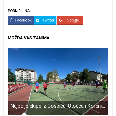
PODIJELI NA:
Facebook
Twitter
Google+
MOŽDA VAS ZANIMA
da slavi 32 godine od ustrojavanja
Najbolje ekipe iz Gospića, Otočca i Korenice izborile županijsku završnicu Coca-Cola Cup-a
H