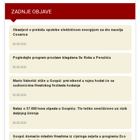
ZADNJE OBJAVE
Obavijest o prekidu opskrbe električnom energijom za dio naselja
Cesarica
06.08.2026
Pogledajte program proslave blagdana Sv. Roka u Perušiću
06.08.2026
Mario Valentić stiže u Gospić: prvi vikend u rujnu hodat će sa
sudionicima Hrvatskog festivala hodanja
06.08.2026
Nalaz o 37.000 tona otpada u Gospiću: Tlo teško onečišćeno uz rizik
daljnjeg širenja
06.08.2026
Gospić domaćin mladim Hrvatima iz cijeloga svijeta u programu Eco