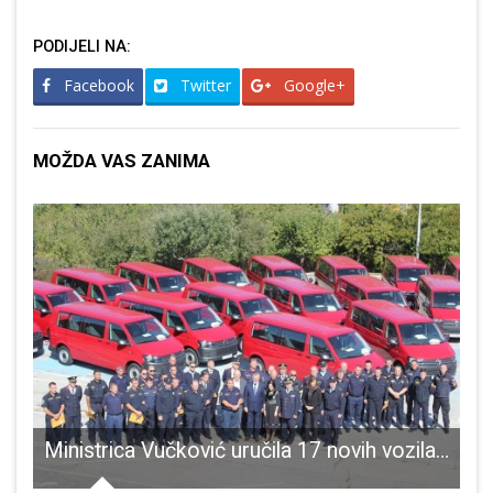
PODIJELI NA:
Facebook
Twitter
Google+
MOŽDA VAS ZANIMA
bnja mračna bajka “Marica i Ivica”
Ministrica Vučković uručila 17 novih vozila Hrvatskoj vatrogasnoj zajednici
D