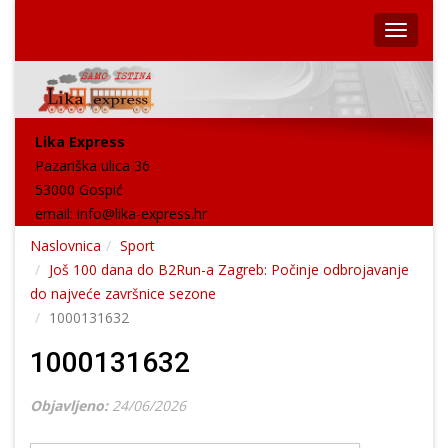
Lika Express
Pazariška ulica 36
53000 Gospić
email:
info@lika-express.hr
Naslovnica
Sport
Još 100 dana do B2Run-a Zagreb: Počinje odbrojavanje
do najveće završnice sezone
1000131632
1000131632
Objavljeno:
24/06/2026