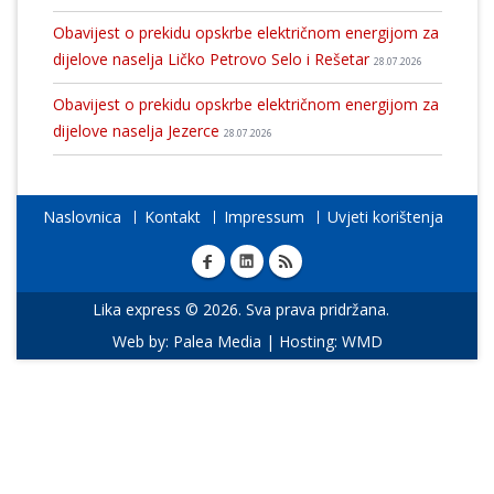
Obavijest o prekidu opskrbe električnom energijom za
dijelove naselja Ličko Petrovo Selo i Rešetar
28.07.2026
Obavijest o prekidu opskrbe električnom energijom za
dijelove naselja Jezerce
28.07.2026
Naslovnica
Kontakt
Impressum
Uvjeti korištenja
Lika express © 2026. Sva prava pridržana.
Web by:
Palea Media
| Hosting:
WMD