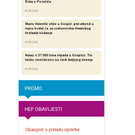
Roka u Perušiću
06.08.2026
Mario Valentić stiže u Gospić: prvi vikend u
rujnu hodat će sa sudionicima Hrvatskog
festivala hodanja
06.08.2026
Nalaz o 37.000 tona otpada u Gospiću: Tlo
teško onečišćeno uz rizik daljnjeg širenja
06.08.2026
PROMO
HEP OBAVIJESTI
Obavijest o prekidu opskrbe