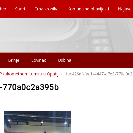
tvo
Sport
Crna kronika
Komunalne obavijesti
Najave
Brinje
Lovinac
Udbina
P rukometnom turniru u Opatiji
1ac426df-fac1-4447-a7e3-770a0c
3-770a0c2a395b