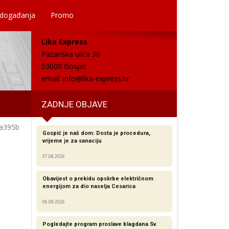
 događanja
Promo
Lika Express
Pazariška ulica 36
53000 Gospić
email:
info@lika-express.hr
ZADNJE OBJAVE
2a395b
Gospić je naš dom: Dosta je procedura,
vrijeme je za sanaciju
07.08.2026
Obavijest o prekidu opskrbe električnom
energijom za dio naselja Cesarica
06.08.2026
Pogledajte program proslave blagdana Sv.