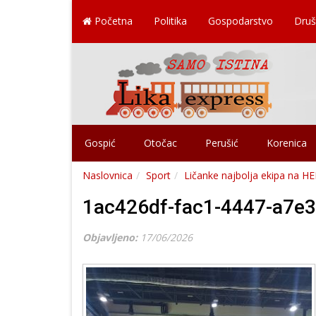
Početna
Politika
Gospodarstvo
Druš
Gospić
Otočac
Perušić
Korenica
Naslovnica
Sport
Ličanke najbolja ekipa na HE
1ac426df-fac1-4447-a7e
Objavljeno:
17/06/2026