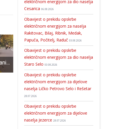
električnom energijom za dio naselja
Cesarica
06.08.2026
Obavijest o prekidu opskrbe
električnom energijom za naselja
Rakitovac, Bilaj, Ribnik, Medak,
Papuča, Počitelj, Raduč
03.08.2026
Obavijest o prekidu opskrbe
električnom energijom za dio naselja
Počinje akcija “Dani tehničke ispravnosti motocikala 2022.”
Sutra u dijelu općine Lovinac testiranje sustava za javno uzbunjivanje!!!
Ne propustite odličnu utrku i zanimljivi događaj u Perušiću u subotu 6.s
Staro Selo
03.08.2026
Obavijest o prekidu opskrbe
električnom energijom za dijelove
naselja Ličko Petrovo Selo i Rešetar
28.07.2026
Obavijest o prekidu opskrbe
električnom energijom za dijelove
naselja Jezerce
28.07.2026