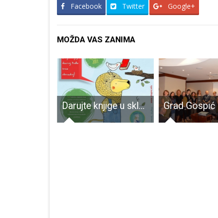
Facebook
Twitter
Google+
MOŽDA VAS ZANIMA
Promocija albuma Zvonimira Kosa
Darujte knjige u sklopu akcije “Čitam dam,sretan sam”