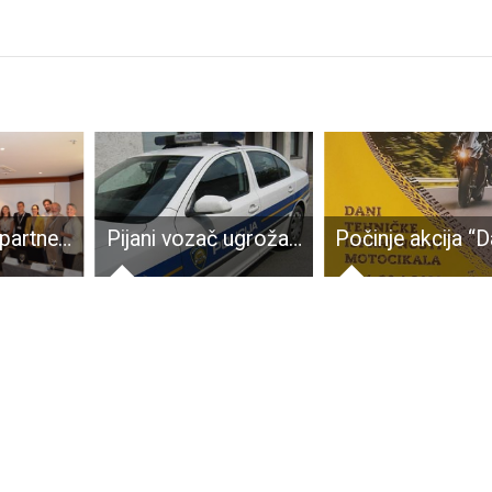
Grad Gospić partner na velikom poduzetničkom projektu od 3, 1 milijun eura – Gradonačelnik Starčević sa suradnicima otvorio početnu konferenciju u Zagrebu
Pijani vozač ugrožavao sigurnost sudionika u prometu na A1