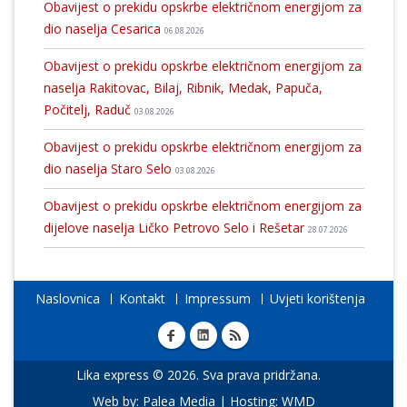
Obavijest o prekidu opskrbe električnom energijom za
dio naselja Cesarica
06.08.2026
Obavijest o prekidu opskrbe električnom energijom za
naselja Rakitovac, Bilaj, Ribnik, Medak, Papuča,
Počitelj, Raduč
03.08.2026
Obavijest o prekidu opskrbe električnom energijom za
dio naselja Staro Selo
03.08.2026
Obavijest o prekidu opskrbe električnom energijom za
dijelove naselja Ličko Petrovo Selo i Rešetar
28.07.2026
Naslovnica
Kontakt
Impressum
Uvjeti korištenja
Lika express © 2026. Sva prava pridržana.
Web by:
Palea Media
| Hosting:
WMD