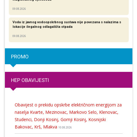
09.08.2026
Voda iz javnog vodoopskrbnog sustava nije povezana s nalazima s
lokacije ilegalnog odlagališta otpada
09.08.2026
PROMO
HEP OBAVIJESTI
Obavijest o prekidu opskrbe električnom energijom za
naselja Kvarte, Mezinovac, Markovo Selo, Klenovac,
Studenci, Donji Kosinj, Gornji Kosinj, Kosnijski
Bakovac, Krš, Mlakva
10.08.2026