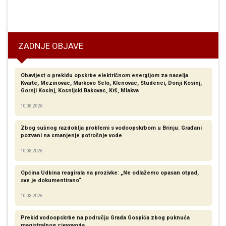
mora pobjeđivati i donijeti bolji život svima!!!
ZADNJE OBJAVE
Obavijest o prekidu opskrbe električnom energijom za naselja
Kvarte, Mezinovac, Markovo Selo, Klenovac, Studenci, Donji Kosinj,
Gornji Kosinj, Kosnijski Bakovac, Krš, Mlakva
10.08.2026
Zbog sušnog razdoblja problemi s vodoopskrbom u Brinju: Građani
pozvani na smanjenje potrošnje vode
10.08.2026
Općina Udbina reagirala na prozivke: „Ne odlažemo opasan otpad,
sve je dokumentirano“
10.08.2026
Prekid vodoopskrbe na području Grada Gospića zbog puknuća
magistralnog cjevovoda