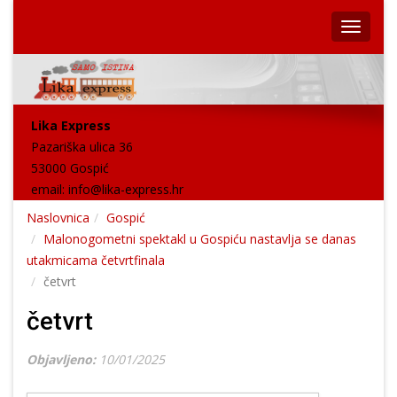
Lika Express
Pazariška ulica 36
53000 Gospić
email:
info@lika-express.hr
Naslovnica
Gospić
Malonogometni spektakl u Gospiću nastavlja se danas
utakmicama četvrtfinala
četvrt
četvrt
Objavljeno:
10/01/2025