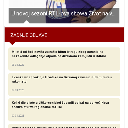
U novoj sezoni RTL-ova showa Život na vagi natječu se i jedna Gospićanka i dvije Senjkinje
N
ZADNJE OBJAVE
Miletić od Božinovića zatražio hitnu istragu zbog sumnje na
nezakonito odlaganje otpada na državnom zemljištu u Udbini
08.08.2026
Ličanke viceprvakinje Hrvatske na Državnoj završnici HEP turnira u
rukometu
07.08.2026
Koliki dio plaće u Ličko-senjskoj županiji odlazi na gorivo? Nova
analiza otkriva regionalne razlike​
07.08.2026