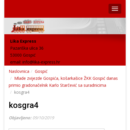
Lika Express
Pazariška ulica 36
53000 Gospić
email:
info@lika-express.hr
Naslovnica
Gospić
Mlade zvijezde Gospića, košarkašice ŽKK Gospić danas
primio gradonačelnik Karlo Starčević sa suradnicima
kosgra4
kosgra4
Objavljeno:
09/10/2019