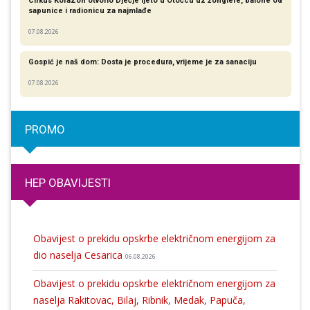
Cirkus KoraZon otvorio Dječje ljeto u Otočcu uz žonglere, balone od
sapunice i radionicu za najmlađe
07.08.2026
Gospić je naš dom: Dosta je procedura, vrijeme je za sanaciju
07.08.2026
PROMO
HEP OBAVIJESTI
Obavijest o prekidu opskrbe električnom energijom za
dio naselja Cesarica
06.08.2026
Obavijest o prekidu opskrbe električnom energijom za
naselja Rakitovac, Bilaj, Ribnik, Medak, Papuča,