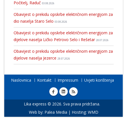
Počitelj, Raduč
03.08.2026
Obavijest o prekidu opskrbe električnom energijom za
dio naselja Staro Selo
03.08.2026
Obavijest o prekidu opskrbe električnom energijom za
dijelove naselja Ličko Petrovo Selo i Rešetar
28.07.2026
Obavijest o prekidu opskrbe električnom energijom za
dijelove naselja Jezerce
28.07.2026
Naslovnica
Kontakt
Impressum
Uvjeti korištenja
Lika express © 2026. Sva prava pridržana.
Web by:
Palea Media
| Hosting:
WMD