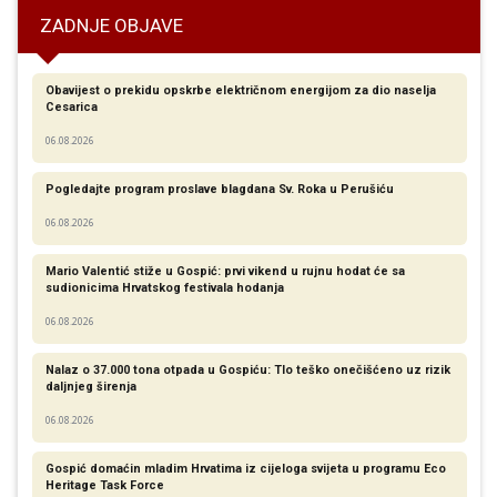
ZADNJE OBJAVE
Obavijest o prekidu opskrbe električnom energijom za dio naselja
Cesarica
06.08.2026
Pogledajte program proslave blagdana Sv. Roka u Perušiću
06.08.2026
Mario Valentić stiže u Gospić: prvi vikend u rujnu hodat će sa
sudionicima Hrvatskog festivala hodanja
06.08.2026
Nalaz o 37.000 tona otpada u Gospiću: Tlo teško onečišćeno uz rizik
daljnjeg širenja
06.08.2026
Gospić domaćin mladim Hrvatima iz cijeloga svijeta u programu Eco
Heritage Task Force