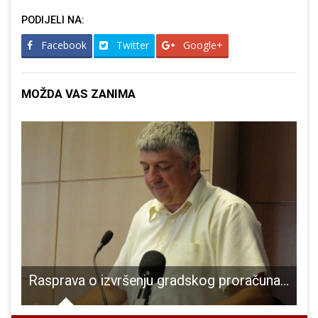
PODIJELI NA:
Facebook
Twitter
Google+
MOŽDA VAS ZANIMA
lonogometnom turniru u spomen na legendarnog Hargu nastupit će osam malonogometnih ekipa!!!
Rasprava o izvršenju gradskog proračuna u prošloj godini-3.dio