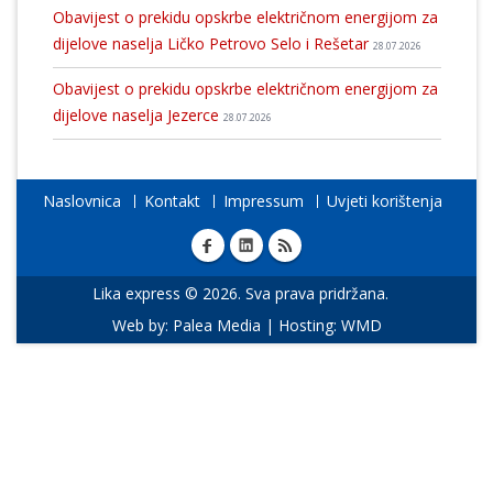
Obavijest o prekidu opskrbe električnom energijom za
dijelove naselja Ličko Petrovo Selo i Rešetar
28.07.2026
Obavijest o prekidu opskrbe električnom energijom za
dijelove naselja Jezerce
28.07.2026
Naslovnica
Kontakt
Impressum
Uvjeti korištenja
Lika express © 2026. Sva prava pridržana.
Web by:
Palea Media
| Hosting:
WMD