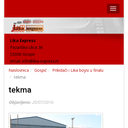
Lika Express
Pazariška ulica 36
53000 Gospić
email:
info@lika-express.hr
Naslovnica
Gospić
Prikidači i Lika boysi u finalu
tekma
tekma
Objavljeno:
20/07/2016